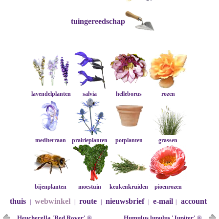
tuingereedschap
lavendelplanten
salvia
helleborus
rozen
mediterraan
prairieplanten
potplanten
grassen
bijenplanten
moestuin
keukenkruiden
pioenrozen
thuis
webwinkel
route
nieuwsbrief
e-mail
account
|
|
|
|
|
Heucherella 'Red Rover' ®
Humulus lupulus 'Jupiter' ®