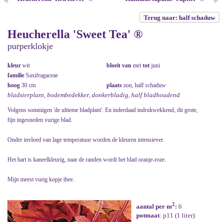
Terug naar: half schaduw
Heucherella 'Sweet Tea' ®
purperklokje
kleur
wit
bloeit van
mei
tot
juni
familie
Saxifragaceae
hoog
30 cm
plaats
zon, half schaduw
bladsierplant, bodembedekker, donkerbladig, half bladhoudend
Volgens sommigen 'de ultieme bladplant'. En inderdaad indrukwekkend, dit grote,
fijn ingesneden vurige blad.
Onder invloed van lage temperatuur worden de kleuren intensiever.
Het hart is kaneelkleurig, naar de randen wordt het blad oranje-roze.
Mijn meest vurig kopje thee.
2
aantal per m
:
6
potmaat
: p11 (1 liter)