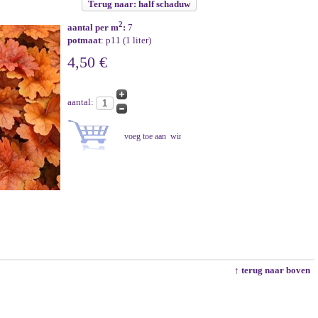
Terug naar: half schaduw
2
aantal per m
:
7
potmaat
: p11 (1 liter)
4,50 €
aantal:
↑ terug naar boven