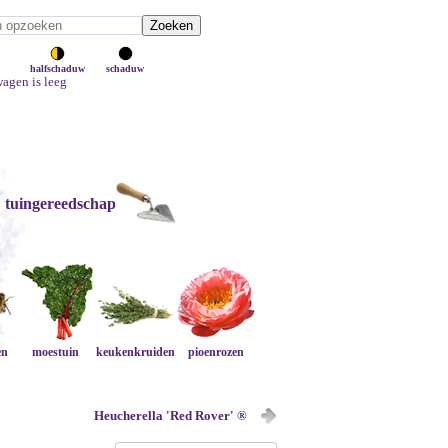
halfschaduw
schaduw
agen is leeg
tuingereedschap
en
moestuin
keukenkruiden
pioenrozen
Heucherella 'Red Rover' ®