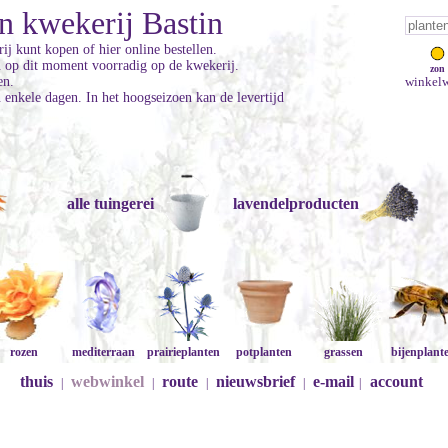
n kwekerij Bastin
ij kunt kopen of hier online bestellen.
jn op dit moment voorradig op de kwekerij.
zon
en.
winkelw
enkele dagen. In het hoogseizoen kan de levertijd
alle tuingerei
lavendelproducten
rozen
mediterraan
prairieplanten
potplanten
grassen
bijenplant
thuis
webwinkel
route
nieuwsbrief
e-mail
account
|
|
|
|
|