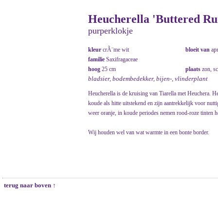
Heucherella 'Buttered R
purperklokje
kleur
crÃ¨me wit
bloeit van
ap
familie
Saxifragaceae
hoog
25 cm
plaats
zon, s
bladsier, bodembedekker, bijen-, vlinderplant
Heucherella is de kruising van Tiarella met Heuchera. H
koude als hitte uitstekend en zijn aantrekkelijk voor nut
weer oranje, in koude periodes nemen rood-roze tinten he
Wij houden wel van wat warmte in een bonte border.
terug naar boven ↑