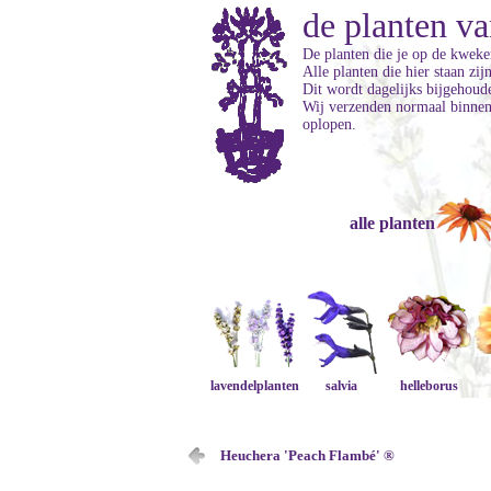
de planten va
De planten die je op de kweker
Alle planten die hier staan zi
Dit wordt dagelijks bijgehoud
Wij verzenden normaal binnen 
oplopen.
alle planten
lavendelplanten
salvia
helleborus
Heuchera 'Peach Flambé' ®