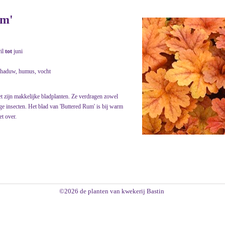
um'
ril
tot
juni
chaduw, humus, vocht
et zijn makkelijke bladplanten. Ze verdragen zowel
tige insecten. Het blad van 'Buttered Rum' is bij warm
t over.
©2026 de planten van kwekerij Bastin