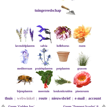
tuingereedschap
lavendelplanten
salvia
helleborus
rozen
mediterraan
prairieplanten
potplanten
grassen
bijenplanten
moestuin
keukenkruiden
pioenrozen
thuis
webwinkel
route
nieuwsbrief
e-mail
account
|
|
|
|
|
Geum 'Golden Joy'
Geum 'Tempest Scarlet' ®