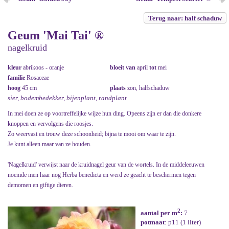
Terug naar: half schaduw
Geum 'Mai Tai' ®
nagelkruid
kleur
abrikoos - oranje
bloeit van
april
tot
mei
familie
Rosaceae
hoog
45 cm
plaats
zon, halfschaduw
sier, bodembedekker, bijenplant, randplant
In mei doen ze op voortreffelijke wijze hun ding. Opeens zijn er dan die donkere
knoppen en vervolgens die roosjes.
Zo weervast en trouw deze schoonheid; bijna te mooi om waar te zijn.
Je kunt alleen maar van ze houden.
'Nagelkruid' verwijst naar de kruidnagel geur van de wortels. In de middeleeuwen
noemde men haar nog Herba benedicta en werd ze geacht te beschermen tegen
demomen en giftige dieren.
2
aantal per m
:
7
potmaat
: p11 (1 liter)