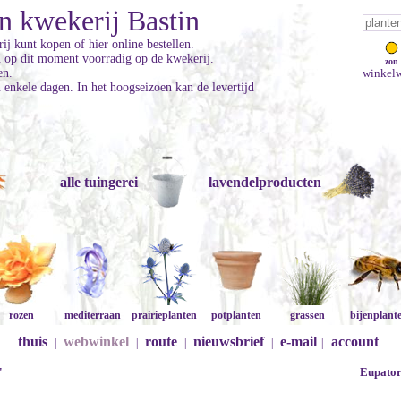
n kwekerij Bastin
ij kunt kopen of hier online bestellen.
jn op dit moment voorradig op de kwekerij.
zon
en.
winkelw
enkele dagen. In het hoogseizoen kan de levertijd
alle tuingerei
lavendelproducten
rozen
mediterraan
prairieplanten
potplanten
grassen
bijenplant
thuis
webwinkel
route
nieuwsbrief
e-mail
account
|
|
|
|
|
'
Eupator