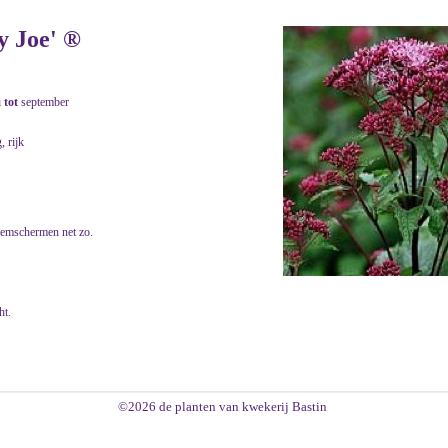
 Joe' ®
i
tot
september
, rijk
oemschermen net zo.
ht.
©2026 de planten van kwekerij Bastin