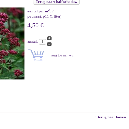
Terug naar: half schaduw
2
aantal per m
:
7
potmaat
: p11 (1 liter)
4,50 €
aantal:
↑ terug naar boven