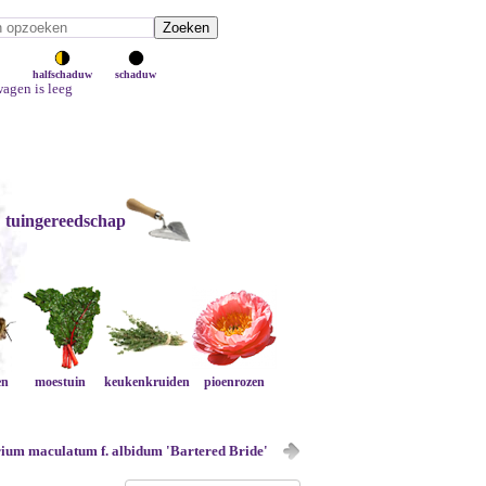
halfschaduw
schaduw
agen is leeg
tuingereedschap
en
moestuin
keukenkruiden
pioenrozen
ium maculatum f. albidum 'Bartered Bride'