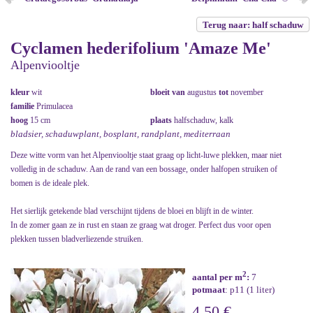
Terug naar: half schaduw
Cyclamen hederifolium 'Amaze Me'
Alpenviooltje
kleur
wit
bloeit van
augustus
tot
november
familie
Primulacea
hoog
15 cm
plaats
halfschaduw, kalk
bladsier, schaduwplant, bosplant, randplant, mediterraan
Deze witte vorm van het Alpenviooltje staat graag op licht-luwe plekken, maar niet
volledig in de schaduw. Aan de rand van een bossage, onder halfopen struiken of
bomen is de ideale plek.
Het sierlijk getekende blad verschijnt tijdens de bloei en blijft in de winter.
In de zomer gaan ze in rust en staan ze graag wat droger. Perfect dus voor open
plekken tussen bladverliezende struiken.
2
aantal per m
:
7
potmaat
: p11 (1 liter)
4,50 €