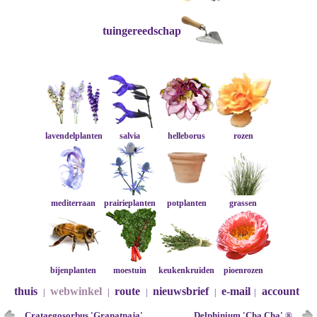
tuingereedschap
lavendelplanten
salvia
helleborus
rozen
mediterraan
prairieplanten
potplanten
grassen
bijenplanten
moestuin
keukenkruiden
pioenrozen
thuis
webwinkel
route
nieuwsbrief
e-mail
account
|
|
|
|
|
Crataegosorbus 'Granatnaja'
Delphinium 'Cha Cha' ®