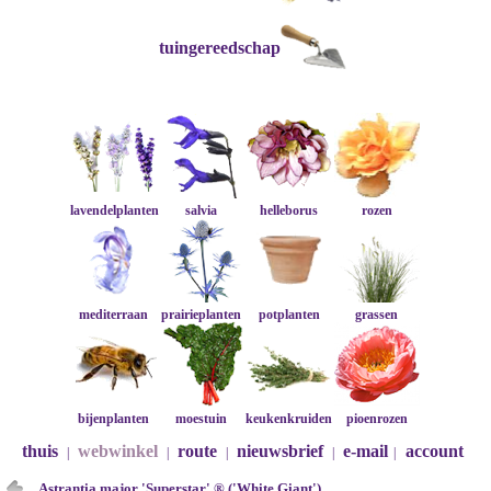
tuingereedschap
lavendelplanten
salvia
helleborus
rozen
mediterraan
prairieplanten
potplanten
grassen
bijenplanten
moestuin
keukenkruiden
pioenrozen
thuis
webwinkel
route
nieuwsbrief
e-mail
account
|
|
|
|
|
Astrantia major 'Superstar' ® ('White Giant')