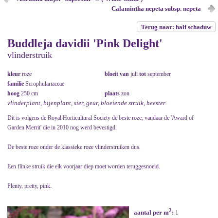
Calamintha nepeta subsp. nepeta
Terug naar: half schaduw
Buddleja davidii 'Pink Delight'
vlinderstruik
kleur
roze
bloeit van
juli
tot
september
familie
Scrophulariaceae
hoog
250 cm
plaats
zon
vlinderplant, bijenplant, sier, geur, bloeiende struik, heester
Dit is volgens de Royal Horticultural Society de beste roze, vandaar de 'Award of
Garden Merrit' die in 2010 nog werd bevestigd.
De beste roze onder de klassieke roze vlinderstruiken dus.
Een flinke struik die elk voorjaar diep moet worden teruggesnoeid.
Plenty, pretty, pink.
2
aantal per m
:
1