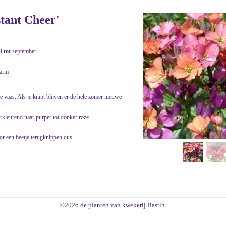
stant Cheer'
ni
tot
september
warm
de vaas. Als je knipt blijven er de hele zomer nieuwe
erkleurend naar purper tot donker roze.
or een beetje terugknippen dus.
©2026 de planten van kwekerij Bastin