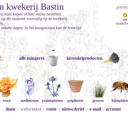
n kwekerij Bastin
ij kunt kopen of hier online bestellen.
jn op dit moment voorradig op de kwekerij.
zon
en.
winkelw
enkele dagen. In het hoogseizoen kan de levertijd
alle tuingerei
lavendelproducten
rozen
mediterraan
prairieplanten
potplanten
grassen
bijenplant
thuis
webwinkel
route
nieuwsbrief
e-mail
account
|
|
|
|
|