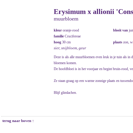
Erysimum x allionii 'Con
muurbloem
kleur
oranje-rood
bloeit van
ju
familie
Crucifereae
hoog
30 cm
plaats
zon, 
sier, snijbloem, geur
Deze is als alle muurbloemen even leuk in je tuin als in 
bloemen komen.
De hoofdbloei is in het voorjaar en begint bruin-rood, v
Ze staan graag op een warme zonnige plaats en tussendo
Blijf glimlachen.
terug naar boven ↑