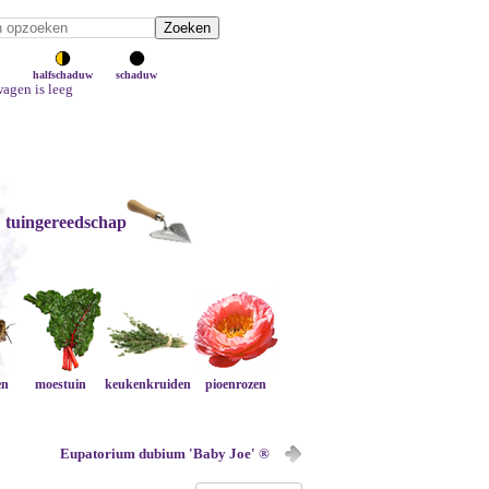
halfschaduw
schaduw
agen is leeg
tuingereedschap
en
moestuin
keukenkruiden
pioenrozen
Eupatorium dubium 'Baby Joe' ®