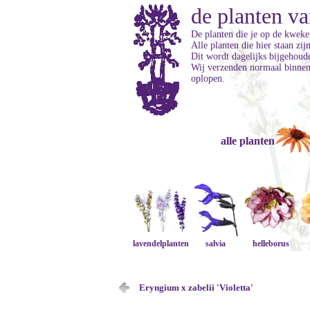
de planten va
De planten die je op de kweker
Alle planten die hier staan zi
Dit wordt dagelijks bijgehoud
Wij verzenden normaal binnen 
oplopen.
alle planten
lavendelplanten
salvia
helleborus
Eryngium x zabelii 'Violetta'