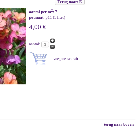
Terug naar: E
2
aantal per m
:
7
potmaat
: p11 (1 liter)
4,00 €
aantal:
↑ terug naar boven