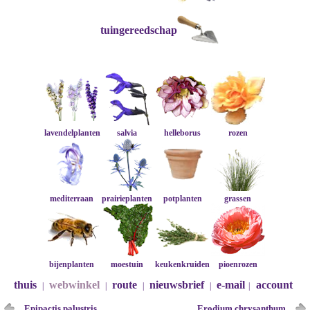
tuingereedschap
lavendelplanten
salvia
helleborus
rozen
mediterraan
prairieplanten
potplanten
grassen
bijenplanten
moestuin
keukenkruiden
pioenrozen
thuis
webwinkel
route
nieuwsbrief
e-mail
account
|
|
|
|
|
Epipactis palustris
Erodium chrysanthum