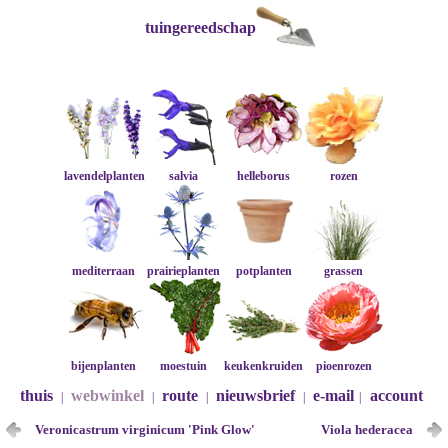
tuingereedschap
lavendelplanten
salvia
helleborus
rozen
mediterraan
prairieplanten
potplanten
grassen
bijenplanten
moestuin
keukenkruiden
pioenrozen
thuis
webwinkel
route
nieuwsbrief
e-mail
account
|
|
|
|
|
Veronicastrum virginicum 'Pink Glow'
Viola hederacea