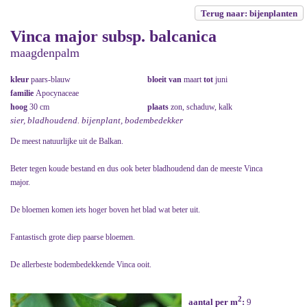
Terug naar: bijenplanten
Vinca major subsp. balcanica
maagdenpalm
kleur
paars-blauw
bloeit van
maart
tot
juni
familie
Apocynaceae
hoog
30 cm
plaats
zon, schaduw, kalk
sier, bladhoudend. bijenplant, bodembedekker
De meest natuurlijke uit de Balkan.
Beter tegen koude bestand en dus ook beter bladhoudend dan de meeste Vinca
major.
De bloemen komen iets hoger boven het blad wat beter uit.
Fantastisch grote diep paarse bloemen.
De allerbeste bodembedekkende Vinca ooit.
2
aantal per m
:
9