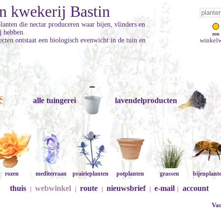
n kwekerij Bastin
planten die nectar produceren waar bijen, vlinders en
ij hebben.
zon
cten ontstaat een biologisch evenwicht in de tuin en
winkelw
alle tuingerei
lavendelproducten
rozen
mediterraan
prairieplanten
potplanten
grassen
bijenplant
thuis
webwinkel
route
nieuwsbrief
e-mail
account
|
|
|
|
|
Vac