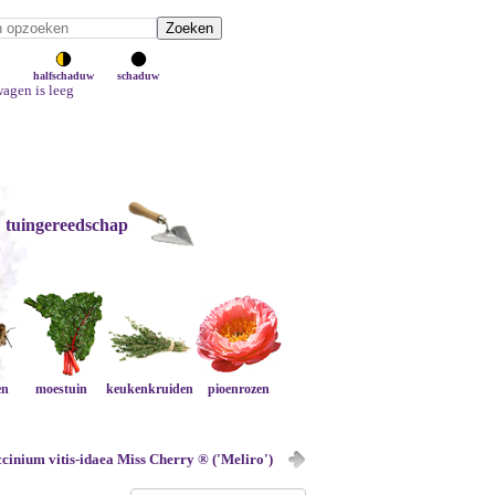
halfschaduw
schaduw
agen is leeg
tuingereedschap
en
moestuin
keukenkruiden
pioenrozen
cinium vitis-idaea Miss Cherry ® ('Meliro')