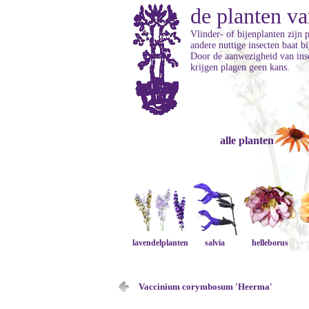
de planten va
Vlinder- of bijenplanten zijn 
andere nuttige insecten baat b
Door de aanwezigheid van inse
krijgen plagen geen kans.
alle planten
lavendelplanten
salvia
helleborus
Vaccinium corymbosum 'Heerma'