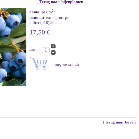
Terug naar: bijenplanten
2
aantal per m
:
1
potmaat
: extra grote pot
5 liter (p18) 50 cm
17,50 €
aantal:
↑ terug naar boven