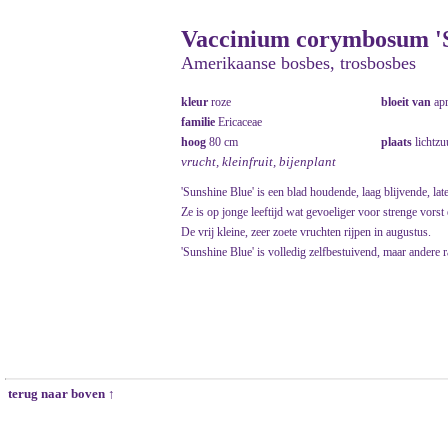
Vaccinium corymbosum 'S
Amerikaanse bosbes, trosbosbes
kleur
roze
bloeit van
ap
familie
Ericaceae
hoog
80 cm
plaats
lichtzu
vrucht, kleinfruit, bijenplant
'Sunshine Blue' is een blad houdende, laag blijvende, la
Ze is op jonge leeftijd wat gevoeliger voor strenge vorst
De vrij kleine, zeer zoete vruchten rijpen in augustus.
'Sunshine Blue' is volledig zelfbestuivend, maar andere 
terug naar boven ↑