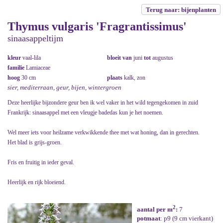
Terug naar: bijenplanten
Thymus vulgaris 'Fragrantissimus'
sinaasappeltijm
kleur
vaal-lila
bloeit van
juni
tot
augustus
familie
Lamiaceae
hoog
30 cm
plaats
kalk, zon
sier, mediterraan, geur, bijen, wintergroen
Deze heerlijke bijzondere geur ben ik wel vaker in het wild tegengekomen in zuid
Frankrijk: sinaasappel met een vleugje badedas kun je het noemen.
Wel meer iets voor heilzame verkwikkende thee met wat honing, dan in gerechten.
Het blad is grijs-groen.
Fris en fruitig in ieder geval.
Heerlijk en rijk bloeiend.
2
aantal per m
:
7
potmaat
: p9 (9 cm vierkant)