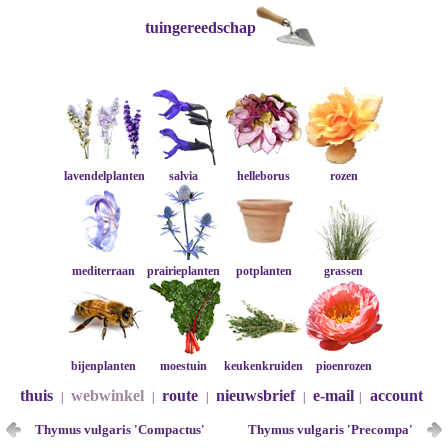
tuingereedschap
lavendelplanten
salvia
helleborus
rozen
mediterraan
prairieplanten
potplanten
grassen
bijenplanten
moestuin
keukenkruiden
pioenrozen
thuis
webwinkel
route
nieuwsbrief
e-mail
account
|
|
|
|
|
Thymus vulgaris 'Compactus'
Thymus vulgaris 'Precompa'