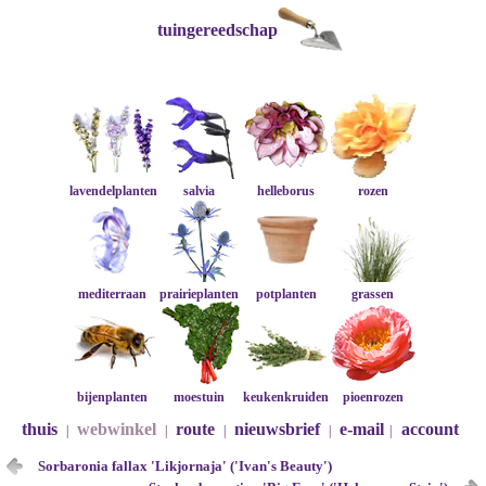
tuingereedschap
lavendelplanten
salvia
helleborus
rozen
mediterraan
prairieplanten
potplanten
grassen
bijenplanten
moestuin
keukenkruiden
pioenrozen
thuis
webwinkel
route
nieuwsbrief
e-mail
account
|
|
|
|
|
Sorbaronia fallax 'Likjornaja' ('Ivan's Beauty')