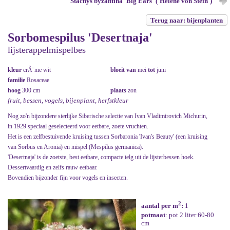
Stachys byzantina 'Big Ears' ('Helene von Stein')
Terug naar: bijenplanten
Sorbomespilus 'Desertnaja'
lijsterappelmispelbes
kleur
crÃ¨me wit
bloeit van
mei
tot
juni
familie
Rosaceae
hoog
300 cm
plaats
zon
fruit, bessen, vogels, bijenplant, herfstkleur
Nog zo'n bijzondere sierlijke Siberische selectie van Ivan Vladimirovich Michurin,
in 1929 speciaal geselecteerd voor eetbare, zoete vruchten.
Het is een zelfbestuivende kruising tussen Sorbaronia 'Ivan's Beauty' (een kruising
van Sorbus en Aronia) en mispel (Mespilus germanica).
'Desertnaja' is de zoetste, best eetbare, compacte telg uit de lijsterbessen hoek.
Dessertvaardig en zelfs rauw eetbaar.
Bovendien bijzonder fijn voor vogels en insecten.
2
aantal per m
:
1
potmaat
: pot 2 liter 60-80
cm