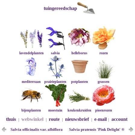
tuingereedschap
lavendelplanten
salvia
helleborus
rozen
mediterraan
prairieplanten
potplanten
grassen
bijenplanten
moestuin
keukenkruiden
pioenrozen
thuis
webwinkel
route
nieuwsbrief
e-mail
account
|
|
|
|
|
Salvia officinalis var. albiflora
Salvia pratensis 'Pink Delight' ®