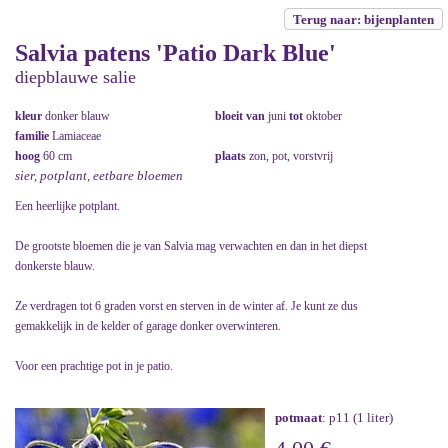
Terug naar: bijenplanten
Salvia patens 'Patio Dark Blue'
diepblauwe salie
kleur
donker blauw
bloeit van
juni
tot
oktober
familie
Lamiaceae
hoog
60 cm
plaats
zon, pot, vorstvrij
sier, potplant, eetbare bloemen
Een heerlijke potplant.
De grootste bloemen die je van Salvia mag verwachten en dan in het diepst
donkerste blauw.
Ze verdragen tot 6 graden vorst en sterven in de winter af. Je kunt ze dus
gemakkelijk in de kelder of garage donker overwinteren.
Voor een prachtige pot in je patio.
potmaat
: p11 (1 liter)