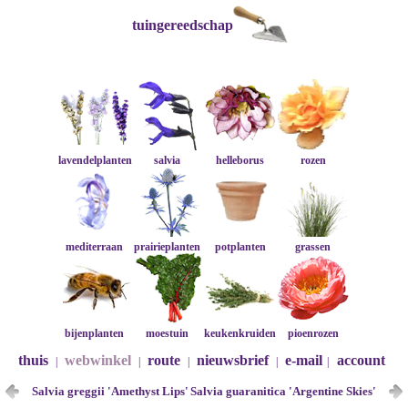
tuingereedschap
lavendelplanten
salvia
helleborus
rozen
mediterraan
prairieplanten
potplanten
grassen
bijenplanten
moestuin
keukenkruiden
pioenrozen
thuis
webwinkel
route
nieuwsbrief
e-mail
account
|
|
|
|
|
Salvia greggii 'Amethyst Lips'
Salvia guaranitica 'Argentine Skies'