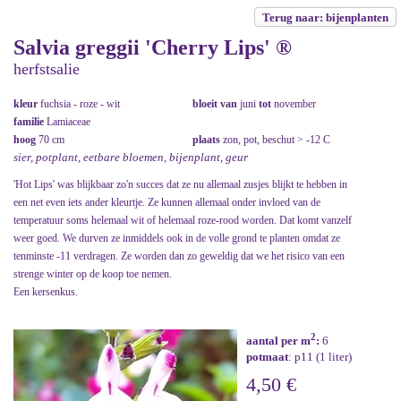
Terug naar: bijenplanten
Salvia greggii 'Cherry Lips' ®
herfstsalie
kleur
fuchsia - roze - wit
bloeit van
juni
tot
november
familie
Lamiaceae
hoog
70 cm
plaats
zon, pot, beschut > -12 C
sier, potplant, eetbare bloemen, bijenplant, geur
'Hot Lips' was blijkbaar zo'n succes dat ze nu allemaal zusjes blijkt te hebben in
een net even iets ander kleurtje. Ze kunnen allemaal onder invloed van de
temperatuur soms helemaal wit of helemaal roze-rood worden. Dat komt vanzelf
weer goed. We durven ze inmiddels ook in de volle grond te planten omdat ze
tenminste -11 verdragen. Ze worden dan zo geweldig dat we het risico van een
strenge winter op de koop toe nemen.
Een kersenkus.
2
aantal per m
:
6
potmaat
: p11 (1 liter)
4,50 €