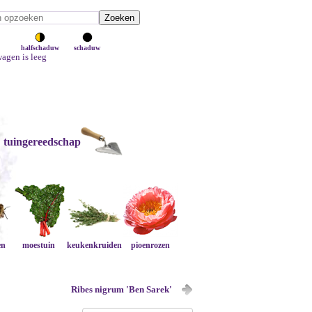
halfschaduw
schaduw
agen is leeg
tuingereedschap
en
moestuin
keukenkruiden
pioenrozen
Ribes nigrum 'Ben Sarek'