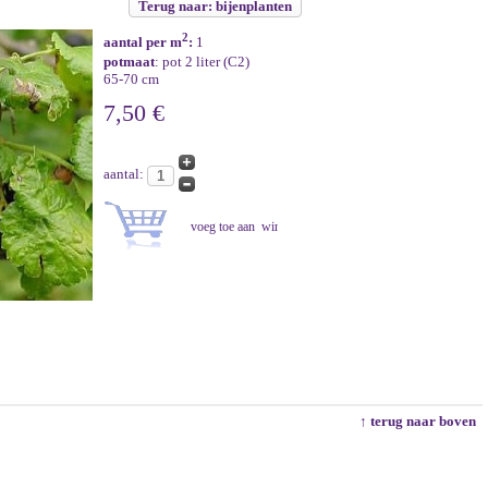
Terug naar: bijenplanten
2
aantal per m
:
1
potmaat
: pot 2 liter (C2)
65-70 cm
7,50 €
aantal:
↑ terug naar boven