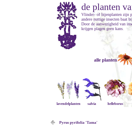
de planten va
Vlinder- of bijenplanten zijn 
andere nuttige insecten baat b
Door de aanwezigheid van inse
krijgen plagen geen kans.
alle planten
lavendelplanten
salvia
helleborus
Pyrus pyrifolia 'Tama'