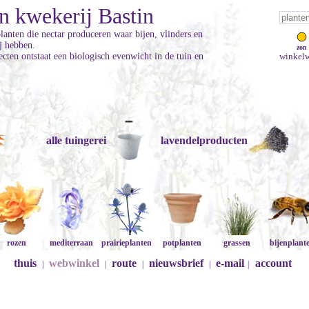
n kwekerij Bastin
planten die nectar produceren waar bijen, vlinders en
ij hebben.
zon
cten ontstaat een biologisch evenwicht in de tuin en
winkelw
alle tuingerei
lavendelproducten
rozen
mediterraan
prairieplanten
potplanten
grassen
bijenplant
thuis
webwinkel
route
nieuwsbrief
e-mail
account
|
|
|
|
|