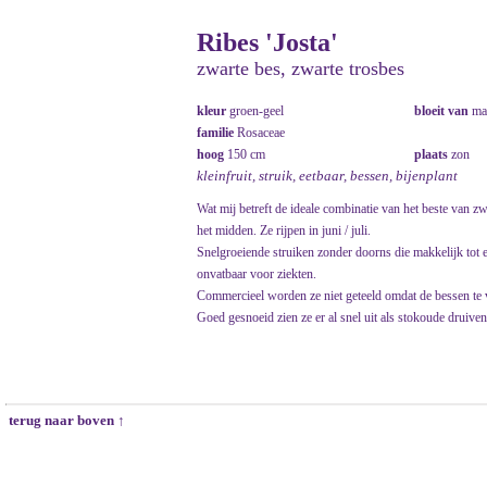
Ribes 'Josta'
zwarte bes, zwarte trosbes
kleur
groen-geel
bloeit van
ma
familie
Rosaceae
hoog
150 cm
plaats
zon
kleinfruit, struik, eetbaar, bessen, bijenplant
Wat mij betreft de ideale combinatie van het beste van z
het midden. Ze rijpen in juni / juli.
Snelgroeiende struiken zonder doorns die makkelijk tot 
onvatbaar voor ziekten.
Commercieel worden ze niet geteeld omdat de bessen te 
Goed gesnoeid zien ze er al snel uit als stokoude druive
terug naar boven ↑