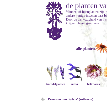
de planten va
Vlinder- of bijenplanten zijn 
andere nuttige insecten baat b
Door de aanwezigheid van inse
krijgen plagen geen kans.
alle planten
lavendelplanten
salvia
helleborus
Prunus avium 'Sylvia' (zuilvorm)