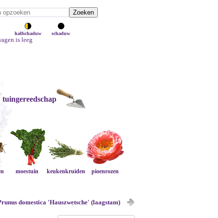
halfschaduw
schaduw
agen is leeg
tuingereedschap
en
moestuin
keukenkruiden
pioenrozen
Prunus domestica 'Hauszwetsche' (laagstam)