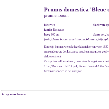
Prunus domestica 'Bleue d
pruimenboom
kleur
wit
bloeit van
ap
familie
Rosaceae
hoog
300 cm
plaats
zon, k
fruit, kleine boom, vruchtboom, bloesem, bijenpl
Eindelijk kunnen we ook deze klassieker van voor 1850 u
smakende grote donkerpaarse vruchten met groen-geel vru
ziekte resistent.
Ze is prima zelfbestuivend, maar de opbrengst kan word
'Czar','Monsieur Hatif', Opal', 'Reine Claude d'Althan' en 
Met mate snoeien in het voorjaar.
terug naar boven ↑