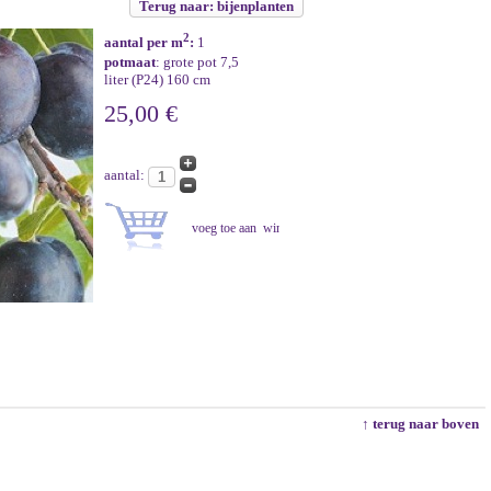
Terug naar: bijenplanten
2
aantal per m
:
1
potmaat
: grote pot 7,5
liter (P24) 160 cm
25,00 €
aantal:
↑ terug naar boven