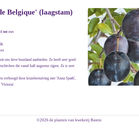
e Belgique' (laagstam)
ril
tot
mei
alk
ant
it ons lieve buurland aanbieden. Ze heeft zeer goed
chtvlees die vanaf half augustus rijpen. Ze is zeer
en verhoogd door kruisbestuiving met 'Anna Spath',
'Victoria'.
©2026 de planten van kwekerij Bastin