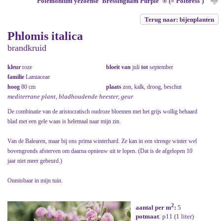
Polemonium yezoense 'Bressingham Purple' ® (='Polbress')
Terug naar: bijenplanten
Phlomis italica
brandkruid
kleur
roze
bloeit van
juli
tot
september
familie
Lamiaceae
hoog
80 cm
plaats
zon, kalk, droog, beschut
mediterrane plant, bladhoudende heester, geur
De combinatie van de aristocratisch oudroze bloemen met het grijs wollig behaard
blad met een gele waas is helemaal naar mijn zin.
Van de Balearen, maar bij ons prima winterhard. Ze kan in een strenge winter wel
bovengronds afsterven om daarna opnieuw uit te lopen. (Dat is de afgelopen 10
jaar niet meer gebeurd.)
Onmisbaar in mijn tuin.
2
aantal per m
:
5
potmaat
: p11 (1 liter)