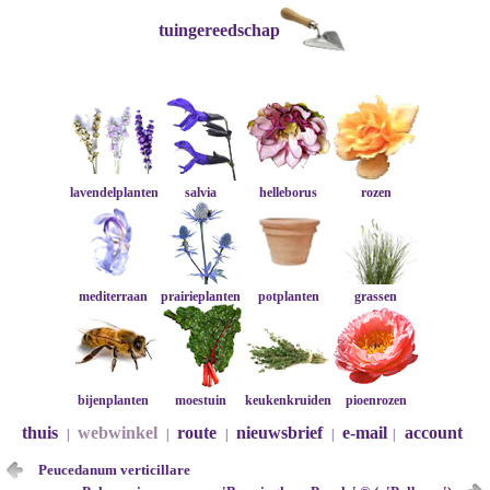
tuingereedschap
lavendelplanten
salvia
helleborus
rozen
mediterraan
prairieplanten
potplanten
grassen
bijenplanten
moestuin
keukenkruiden
pioenrozen
thuis
webwinkel
route
nieuwsbrief
e-mail
account
|
|
|
|
|
Peucedanum verticillare