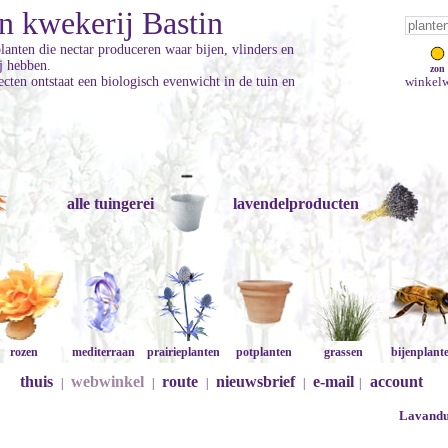
n kwekerij Bastin
planten die nectar produceren waar bijen, vlinders en
ij hebben.
zon
cten ontstaat een biologisch evenwicht in de tuin en
winkelw
alle tuingerei
lavendelproducten
rozen
mediterraan
prairieplanten
potplanten
grassen
bijenplant
thuis
webwinkel
route
nieuwsbrief
e-mail
account
|
|
|
|
|
Lavandul