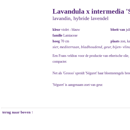
Lavandula x intermedia '
lavandin, hybride lavendel
kleur
violet - blauw
bloeit van
jul
familie
Lamiaceae
hoog
70 cm
plaats
zon, k
sier, mediterraan, bladhoudend, geur, bijen- vlin
Een Frans veldras voor de productie van etherische olie
compacter.
Net als 'Grosso' spreidt 'Séguret' haar bloemstengels bre
'Séguret' is aangenaam zoet van geur.
terug naar boven ↑