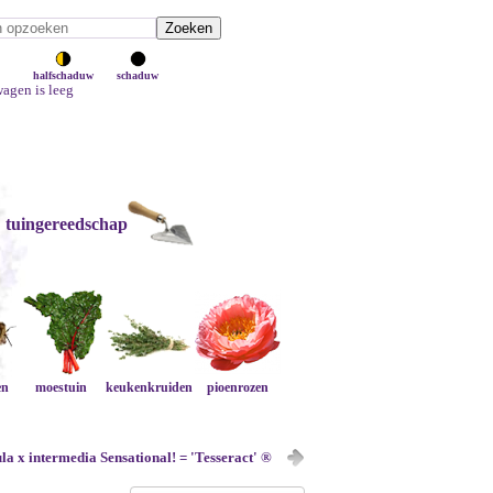
halfschaduw
schaduw
agen is leeg
tuingereedschap
en
moestuin
keukenkruiden
pioenrozen
a x intermedia Sensational! = 'Tesseract' ®