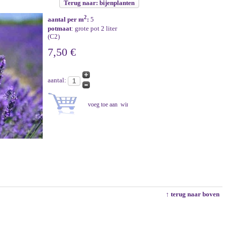
Terug naar: bijenplanten
2
aantal per m
:
5
potmaat
: grote pot 2 liter
(C2)
7,50 €
aantal:
↑ terug naar boven