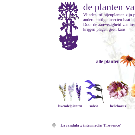
de planten va
Vlinder- of bijenplanten zijn 
andere nuttige insecten baat b
Door de aanwezigheid van inse
krijgen plagen geen kans.
alle planten
lavendelplanten
salvia
helleborus
Lavandula x intermedia 'Provence'