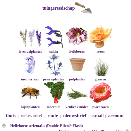
tuingereedschap
lavendelplanten
salvia
helleborus
rozen
mediterraan
prairieplanten
potplanten
grassen
bijenplanten
moestuin
keukenkruiden
pioenrozen
thuis
webwinkel
route
nieuwsbrief
e-mail
account
|
|
|
|
|
Helleborus orientalis (Double-Ellen® Flash)