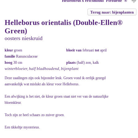
Helleborus x ericsmithii 'Pirouette' ®
Terug naar: bijenplanten
Helleborus orientalis (Double-Ellen®
Green)
oosters nieskruid
kleur
groen
bloeit van
februari
tot
april
familie
Ranunculaceae
hoog
30 cm
plaats
(half) zon, kalk
winterbloeier, half bladhoudend, bijenplant
Deze zaailingen zijn ook bijzonder leuk. Groen vond ik eerlijk gezegd
aanvankelijk wat mislukt als kleur voor Helleborus.
Een afwijking is het niet, de kleur groen staat niet ver van de natuurlijke
bloemkleur.
Toch zijn ze heel schaars zo zuiver groen.
Een tikkeltje mysterieus.