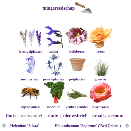
tuingereedschap
lavendelplanten
salvia
helleborus
rozen
mediterraan
prairieplanten
potplanten
grassen
bijenplanten
moestuin
keukenkruiden
pioenrozen
thuis
webwinkel
route
nieuwsbrief
e-mail
account
|
|
|
|
|
Helenium 'Siësta'
Helianthemum 'Supreme' ('Red Orient')