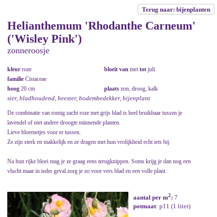
Terug naar: bijenplanten
Helianthemum 'Rhodanthe Carneum'
('Wisley Pink')
zonneroosje
kleur
roze
bloeit van
mei
tot
juli
familie
Cistaceae
hoog
20 cm
plaats
zon, droog, kalk
sier, bladhoudend, heester, bodembedekker, bijenplant
De combinatie van romig zacht roze met grijs blad is heel bruikbaar tussen je
lavendel of met andere droogte minnende planten.
Lieve bloemetjes voor er tussen.
Ze zijn sterk en makkelijk en ze dragen met hun vrolijkheid echt iets bij.
Na hun rijke bloei mag je ze graag eens terugknippen. Soms krijg je dan nog een
vlucht maar in ieder geval zorg je zo voor vers blad en een volle plant.
2
aantal per m
:
7
potmaat
: p11 (1 liter)