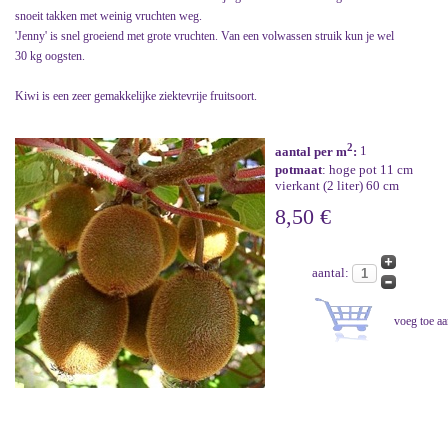
snoeit takken met weinig vruchten weg.
'Jenny' is snel groeiend met grote vruchten. Van een volwassen struik kun je wel
30 kg oogsten.
Kiwi is een zeer gemakkelijke ziektevrije fruitsoort.
2
aantal per m
:
1
potmaat
: hoge pot 11 cm
vierkant (2 liter) 60 cm
8,50 €
aantal: