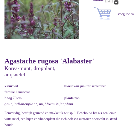
Agastache rugosa 'Alabaster'
Korea-munt, dropplant,
anijsnetel
kleur
wit
bloeit van
juni
tot
september
familie
Lamiaceae
hoog
70 cm
plaats
zon
geur, indianenplant, snijbloem, bijenplant
Eenvoudig, heerlijk geurend en makkelijk wit spul. Beschouw het als een leuke
witte netel, een bijen en vlinderplant die zich ook via uitzaaien soortecht in stand
houdt.