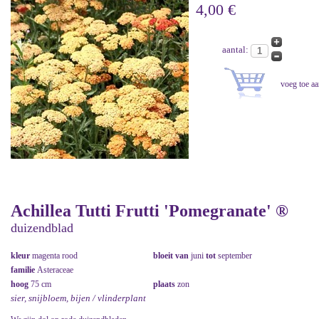
4,00 €
aantal:
Achillea Tutti Frutti 'Pomegranate' ®
duizendblad
kleur
magenta rood
bloeit van
juni
tot
september
familie
Asteraceae
hoog
75 cm
plaats
zon
sier, snijbloem, bijen / vlinderplant