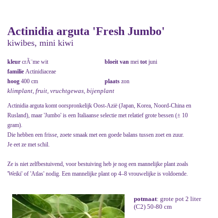
Actinidia arguta 'Fresh Jumbo'
kiwibes, mini kiwi
kleur
crÃ¨me wit
bloeit van
mei
tot
juni
familie
Actinidiaceae
hoog
400 cm
plaats
zon
klimplant, fruit, vruchtgewas, bijenplant
Actinidia arguta komt oorspronkelijk Oost-Azië (Japan, Korea, Noord-China en
Rusland), maar 'Jumbo' is een Italiaanse selectie met relatief grote bessen (± 10
gram).
Die hebben een frisse, zoete smaak met een goede balans tussen zoet en zuur.
Je eet ze met schil.
Ze is niet zelfbestuivend, voor bestuiving heb je nog een mannelijke plant zoals
'Weiki' of 'Atlas' nodig. Een mannelijke plant op 4–8 vrouwelijke is voldoende.
potmaat
: grote pot 2 liter
(C2) 50-80 cm