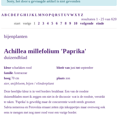
Sorry, het door u gevraagde artikel is niet gevonden
A
B
C
D
E
F
G
H
I
J
K
L
M
N
O
P
Q
R
S
T
U
V
W
X
Y
Z
resultaten 1 - 25 van 620
2
3
4
5
6
7
8
9
10
volgende
einde
start
vorige
1
bijenplanten
Achillea millefolium 'Paprika'
duizendblad
kleur
scharlaken rood
bloeit van
juni
tot
september
familie
Asteraceae
hoog
70 cm
plaats
zon
sier, snijbloem, bijen / vlinderplant
Deze heerlijke kleur is in veel borders bruikbaar. Een van de roodste
duizendbladen moet ik zeggen om niet in de discussie: wat is de roodste, verstrikt
te raken. 'Paprika' is geweldig maar de concurrentie wordt steeds grootser.
Salvia nemerosa en Perovskia ernaast zetten zijn inkoppertjes maar overweeg ook
eens te mengen met nog meer rood voor een vurige border.