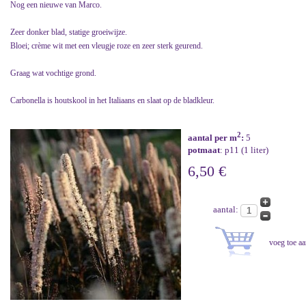
Nog een nieuwe van Marco.
Zeer donker blad, statige groeiwijze.
Bloei; crème wit met een vleugje roze en zeer sterk geurend.
Graag wat vochtige grond.
Carbonella is houtskool in het Italiaans en slaat op de bladkleur.
2
aantal per m
:
5
potmaat
: p11 (1 liter)
6,50 €
aantal: