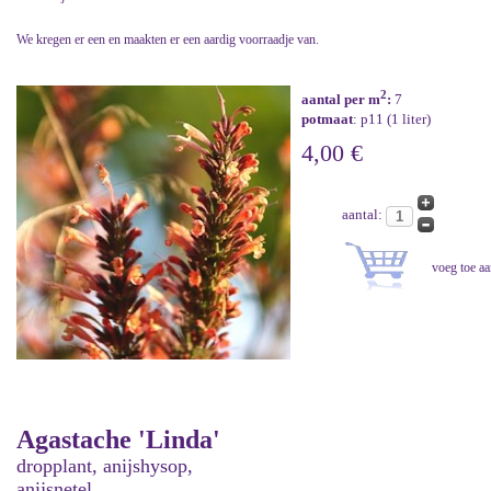
We kregen er een en maakten er een aardig voorraadje van.
2
aantal per m
:
7
potmaat
: p11 (1 liter)
4,00 €
aantal:
Agastache 'Linda'
dropplant, anijshysop,
anijsnetel