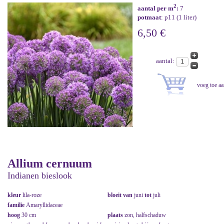
2
aantal per m
:
7
potmaat
: p11 (1 liter)
6,50 €
aantal:
Allium cernuum
Indianen bieslook
kleur
lila-roze
bloeit van
juni
tot
juli
familie
Amaryllidaceae
hoog
30 cm
plaats
zon, halfschaduw