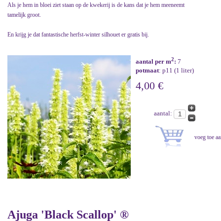
Als je hem in bloei ziet staan op de kwekerij is de kans dat je hem meeneemt
tamelijk groot.
En krijg je dat fantastische herfst-winter silhouet er gratis bij.
2
aantal per m
:
7
potmaat
: p11 (1 liter)
4,00 €
aantal:
Ajuga 'Black Scallop' ®