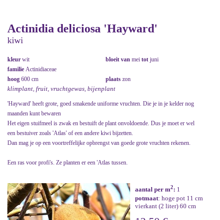
Actinidia deliciosa 'Hayward'
kiwi
kleur
wit
bloeit van
mei
tot
juni
familie
Actinidiaceae
hoog
600 cm
plaats
zon
klimplant, fruit, vruchtgewas, bijenplant
'Hayward' heeft grote, goed smakende uniforme vruchten. Die je in je kelder nog
maanden kunt bewaren
Het eigen stuifmeel is zwak en bestuift de plant onvoldoende. Dus je moet er wel
een bestuiver zoals 'Atlas' of een andere kiwi bijzetten.
Dan mag je op een voortreffelijke opbrengst van goede grote vruchten rekenen.
Een ras voor profi's. Ze planten er een 'Atlas tussen.
2
aantal per m
:
1
potmaat
: hoge pot 11 cm
vierkant (2 liter) 60 cm