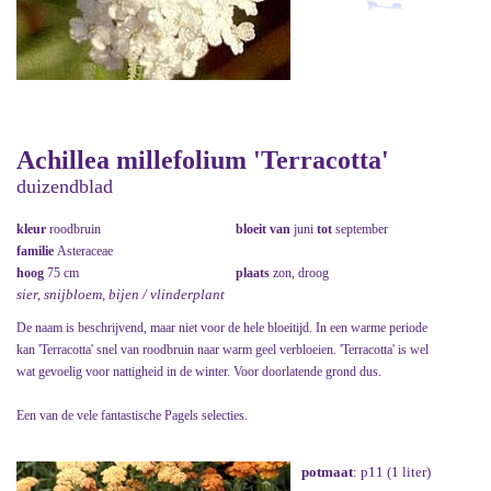
Achillea millefolium 'Terracotta'
duizendblad
kleur
roodbruin
bloeit van
juni
tot
september
familie
Asteraceae
hoog
75 cm
plaats
zon, droog
sier, snijbloem, bijen / vlinderplant
De naam is beschrijvend, maar niet voor de hele bloeitijd. In een warme periode
kan 'Terracotta' snel van roodbruin naar warm geel verbloeien. 'Terracotta' is wel
wat gevoelig voor nattigheid in de winter. Voor doorlatende grond dus.
Een van de vele fantastische Pagels selecties.
potmaat
: p11 (1 liter)