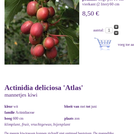
vierkant (2 liter) 60 cm
8,50 €
aantal:
Actinidia deliciosa 'Atlas'
mannetjes kiwi
kleur
wit
bloeit van
mei
tot
juni
familie
Actinidiaceae
hoog
600 cm
plaats
zon
klimplant, fruit, vruchtgewas, bijenplant
De meeste kiwirassen kunnen zichzelf niet optimaal bestuiven. De mannelijke