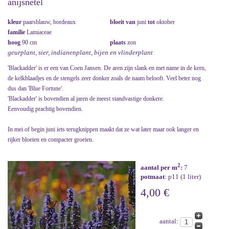
anijsnetel
kleur
paarsblauw, bordeaux
bloeit van
juni
tot
oktober
familie
Lamiaceae
hoog
90 cm
plaats
zon
geurplant, sier, indianenplant, bijen en vlinderplant
'Blackadder' is er een van Coen Jansen. De aren zijn slank en met name in de kern,
de kelkblaadjes en de stengels zeer donker zoals de naam belooft. Veel beter nog
dus dan 'Blue Fortune'.
'Blackadder' is bovendien al jaren de meest standvastige donkere.
Eenvoudig prachtig bovendien.
In mei of begin juni iets terugknippen maakt dat ze wat later maar ook langer en
rijker bloeien en compacter groeien.
2
aantal per m
:
7
potmaat
: p11 (1 liter)
4,00 €
aantal: