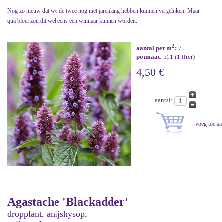
Nog zo nieuw dat we de twee nog niet jarenlang hebben kunnen vergelijken. Maar
qua bloei zou dit wel eens een winnaar kunnen worden.
2
aantal per m
:
7
potmaat
: p11 (1 liter)
4,50 €
aantal:
Agastache 'Blackadder'
dropplant, anijshysop,