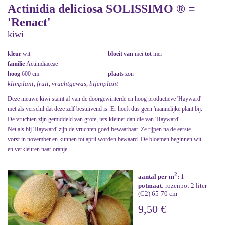
Actinidia deliciosa SOLISSIMO ® =
'Renact'
kiwi
kleur
wit
bloeit van
mei
tot
mei
familie
Actinidiaceae
hoog
600 cm
plaats
zon
klimplant, fruit, vruchtgewas, bijenplant
Deze nieuwe kiwi stamt af van de doorgewinterde en hoog productieve 'Hayward'
met als verschil dat deze zelf bestuivend is. Er hoeft dus geen 'mannelijke plant bij.
De vruchten zijn gemiddeld van grote, iets kleiner dan die van 'Hayward'.
Net als bij 'Hayward' zijn de vruchten goed bewaarbaar. Ze rijpen na de eerste
vorst in november en kunnen tot april worden bewaard. De bloemen beginnen wit
en verkleuren naar oranje.
2
aantal per m
:
1
potmaat
: rozenpot 2 liter
(C2) 65-70 cm
9,50 €