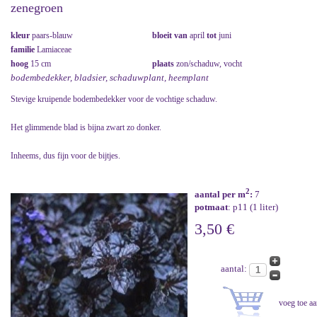
zenegroen
kleur
paars-blauw
bloeit van
april
tot
juni
familie
Lamiaceae
hoog
15 cm
plaats
zon/schaduw, vocht
bodembedekker, bladsier, schaduwplant, heemplant
Stevige kruipende bodembedekker voor de vochtige schaduw.
Het glimmende blad is bijna zwart zo donker.
Inheems, dus fijn voor de bijtjes.
2
aantal per m
:
7
potmaat
: p11 (1 liter)
3,50 €
aantal: