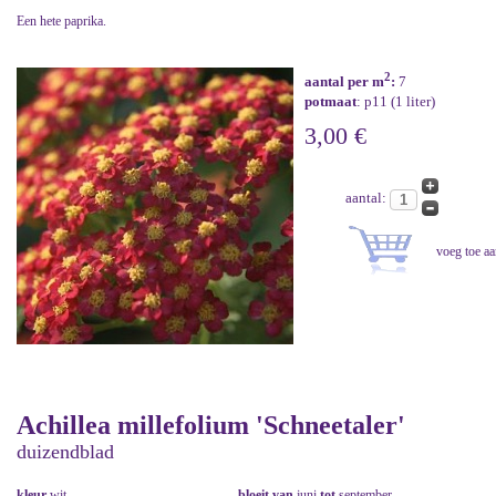
Een hete paprika.
2
aantal per m
:
7
potmaat
: p11 (1 liter)
3,00 €
aantal:
Achillea millefolium 'Schneetaler'
duizendblad
kleur
wit
bloeit van
juni
tot
september