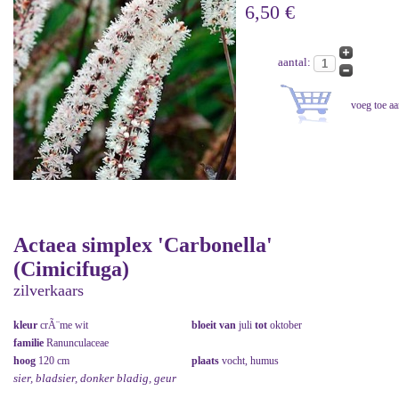
6,50 €
aantal:
Actaea simplex 'Carbonella'
(Cimicifuga)
zilverkaars
kleur
crÃ¨me wit
bloeit van
juli
tot
oktober
familie
Ranunculaceae
hoog
120 cm
plaats
vocht, humus
sier, bladsier, donker bladig, geur