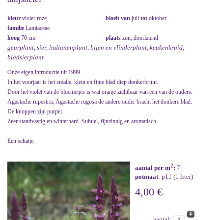
kleur
violet-roze
bloeit van
juli
tot
oktober
familie
Lamiaceae
hoog
70 cm
plaats
zon, doorlatend
geurplant, sier, indianenplant, bijen en vlinderplant, keukenkruid,
bladsierplant
Onze eigen introductie uit 1999.
In het voorjaar is het smalle, klein en fijne blad diep donkerbruin.
Door het violet van de bloemetjes is wat oranje zichtbaar van een van de ouders:
Agastache rupestris, Agastache rugosa de andere ouder bracht het donkere blad.
De knoppen zijn purper.
Zeer standvastig en winterhard. Subtiel, fijnzinnig en aromatisch.
Een schatje.
2
aantal per m
:
7
potmaat
: p11 (1 liter)
4,00 €
aantal: