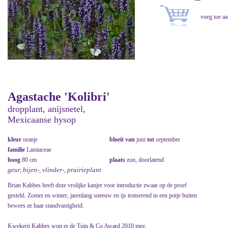
Agastache 'Kolibri'
dropplant, anijsnetel,
Mexicaanse hysop
kleur
oranje
bloeit van
juni
tot
september
familie
Lamiaceae
hoog
80 cm
plaats
zon, doorlatend
geur, bijen-, vlinder-, prairieplant
Brian Kabbes heeft deze vrolijke kanjer voor introductie zwaar op de proef
gesteld. Zomer en winter, jarenlang sneeuw en ijs trotserend in een potje buiten
bewees ze haar standvastigheid.
Kwekerij Kabbes won er de Tuin & Co Award 2010 mee.