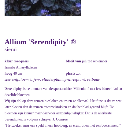
Allium 'Serendipity' ®
sierui
kleur
roze-paars
bloeit van
juli
tot
september
familie
Amaryllidacea
hoog
40 cm
plaats
zon
sier, snijbloem, bijen-, vlinderplant, prairieplant, eetbaar
'Serendipity' is een mutant van de spectaculaire 'Millenium' met iets blauw blad en
dezelfde bloemen.
Wij zijn dol op deze reuzen biesloken en testen ze allemaal. Het fijne is dat ze wat
later bloeien dan de reuzen trommelstokken en dat het blad gezond blijft. De
bloemen zijn kleiner maar daarvoor aanzienlijk talrijker. Dit is de allerbeste.
Serendipiteit is volgens schrijver J. Comroe
"Het zoeken naar een speld in een hooiberg, en eruit rollen met een boerenmeid."