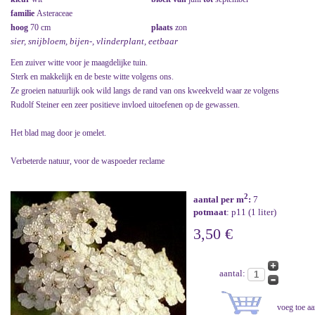
familie
Asteraceae
hoog
70 cm
plaats
zon
sier, snijbloem, bijen-, vlinderplant, eetbaar
Een zuiver witte voor je maagdelijke tuin.
Sterk en makkelijk en de beste witte volgens ons.
Ze groeien natuurlijk ook wild langs de rand van ons kweekveld waar ze volgens
Rudolf Steiner een zeer positieve invloed uitoefenen op de gewassen.
Het blad mag door je omelet.
Verbeterde natuur, voor de waspoeder reclame
2
aantal per m
:
7
potmaat
: p11 (1 liter)
3,50 €
aantal: