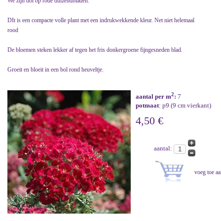
We zijn dol op rode duizendbladen.
DIt is een compacte volle plant met een indrukwekkende kleur. Net niet helemaal
rood
De bloemen steken lekker af tegen het fris donkergroene fijngesneden blad.
Groeit en bloeit in een bol rond heuveltje.
2
aantal per m
:
7
potmaat
: p9 (9 cm vierkant)
4,50 €
aantal: