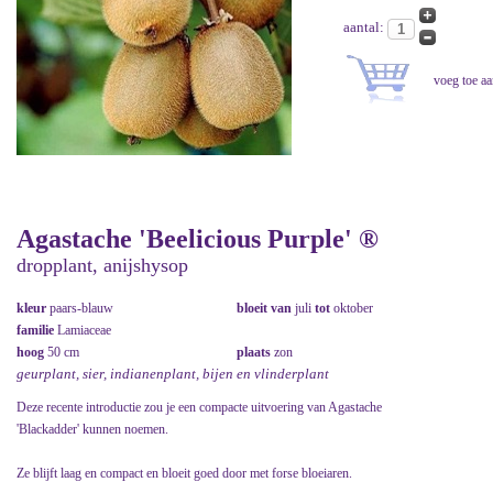
aantal:
Agastache 'Beelicious Purple' ®
dropplant, anijshysop
kleur
paars-blauw
bloeit van
juli
tot
oktober
familie
Lamiaceae
hoog
50 cm
plaats
zon
geurplant, sier, indianenplant, bijen en vlinderplant
Deze recente introductie zou je een compacte uitvoering van Agastache
'Blackadder' kunnen noemen.
Ze blijft laag en compact en bloeit goed door met forse bloeiaren.