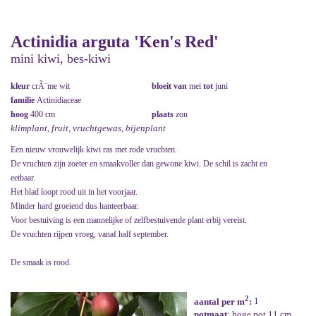
Actinidia arguta 'Ken's Red'
mini kiwi, bes-kiwi
kleur
crÃ¨me wit
bloeit van
mei
tot
juni
familie
Actinidiaceae
hoog
400 cm
plaats
zon
klimplant, fruit, vruchtgewas, bijenplant
Een nieuw vrouwelijk kiwi ras met rode vruchten.
De vruchten zijn zoeter en smaakvoller dan gewone kiwi. De schil is zacht en
eetbaar.
Het blad loopt rood uit in het voorjaar.
Minder hard groeiend dus hanteerbaar.
Voor bestuiving is een mannelijke of zelfbestuivende plant erbij vereist.
De vruchten rijpen vroeg, vanaf half september.
De smaak is rood.
2
aantal per m
:
1
potmaat
: hoge pot 11 cm