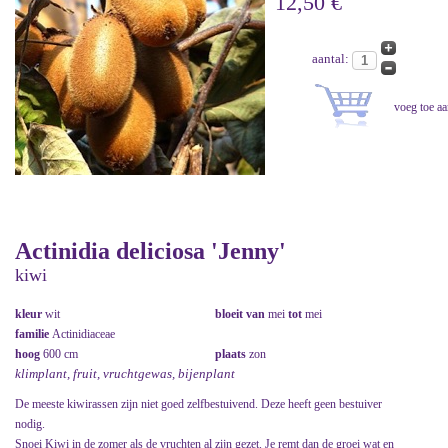
12,50 €
aantal:
Actinidia deliciosa 'Jenny'
kiwi
kleur
wit
bloeit van
mei
tot
mei
familie
Actinidiaceae
hoog
600 cm
plaats
zon
klimplant, fruit, vruchtgewas, bijenplant
De meeste kiwirassen zijn niet goed zelfbestuivend. Deze heeft geen bestuiver
nodig.
Snoei Kiwi in de zomer als de vruchten al zijn gezet. Je remt dan de groei wat en