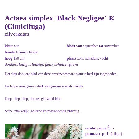
Actaea simplex 'Black Negligee' ®
(Cimicifuga)
zilverkaars
kleur
wit
bloeit van
september
tot
november
familie
Ranunculaceae
hoog
150 cm
plaats
zon / schaduw, vocht
donkerbladig, bladsier, geur, schaduwplant
Het diep donkere blad van deze onverwoestbare plant is heel fijn ingesneden.
De lange aren geuren sterk aangenaam zoet als vanille.
Diep, diep, diep, donker glanzend blad.
Sterk, makkelijk, geurend en raadselachtig prachtig.
2
aantal per m
:
5
potmaat
: p11 (1 liter)