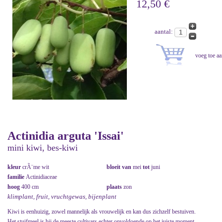
12,50 €
aantal:
Actinidia arguta 'Issai'
mini kiwi, bes-kiwi
kleur
crÃ¨me wit
bloeit van
mei
tot
juni
familie
Actinidiaceae
hoog
400 cm
plaats
zon
klimplant, fruit, vruchtgewas, bijenplant
Kiwi is eenhuizig, zowel mannelijk als vrouwelijk en kan dus zichzelf bestuiven.
Het stuifmeel is bij de meeste cultivars echter onvoldoende op het juiste moment