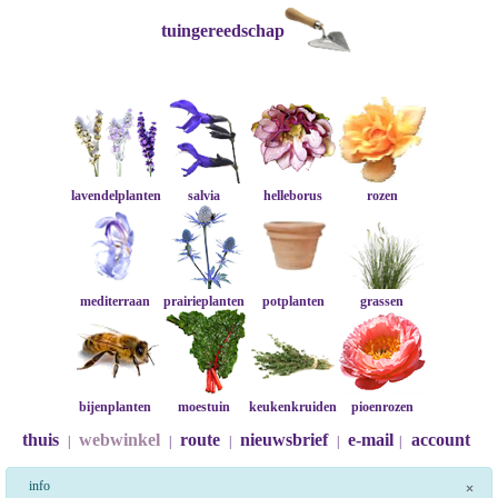
tuingereedschap
lavendelplanten
salvia
helleborus
rozen
mediterraan
prairieplanten
potplanten
grassen
bijenplanten
moestuin
keukenkruiden
pioenrozen
thuis
webwinkel
route
nieuwsbrief
e-mail
account
|
|
|
|
|
info
×