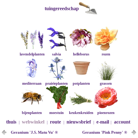
tuingereedschap
lavendelplanten
salvia
helleborus
rozen
mediterraan
prairieplanten
potplanten
grassen
bijenplanten
moestuin
keukenkruiden
pioenrozen
thuis
webwinkel
route
nieuwsbrief
e-mail
account
|
|
|
|
|
Geranium 'J.S. Matu Vu' ®
Geranium 'Pink Penny' ®