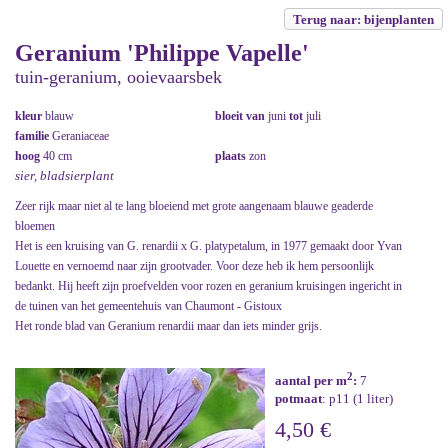
Terug naar: bijenplanten
Geranium 'Philippe Vapelle'
tuin-geranium, ooievaarsbek
kleur
blauw
bloeit van
juni
tot
juli
familie
Geraniaceae
hoog
40 cm
plaats
zon
sier, bladsierplant
Zeer rijk maar niet al te lang bloeiend met grote aangenaam blauwe geaderde
bloemen
Het is een kruising van G. renardii x G. platypetalum, in 1977 gemaakt door Yvan
Louette en vernoemd naar zijn grootvader. Voor deze heb ik hem persoonlijk
bedankt. Hij heeft zijn proefvelden voor rozen en geranium kruisingen ingericht in
de tuinen van het gemeentehuis van Chaumont - Gistoux
Het ronde blad van Geranium renardii maar dan iets minder grijs.
2
aantal per m
:
7
potmaat
: p11 (1 liter)
4,50 €