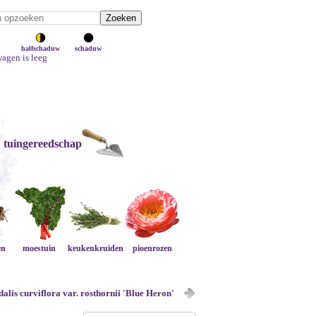
halfschaduw
schaduw
agen is leeg
tuingereedschap
en
moestuin
keukenkruiden
pioenrozen
alis curviflora var. rosthornii 'Blue Heron'