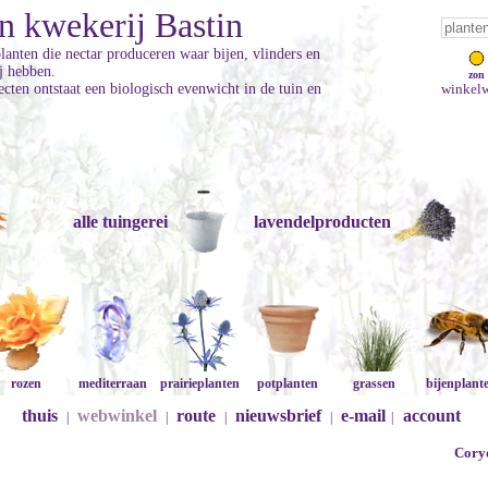
n kwekerij Bastin
planten die nectar produceren waar bijen, vlinders en
ij hebben.
zon
cten ontstaat een biologisch evenwicht in de tuin en
winkelw
alle tuingerei
lavendelproducten
rozen
mediterraan
prairieplanten
potplanten
grassen
bijenplant
thuis
webwinkel
route
nieuwsbrief
e-mail
account
|
|
|
|
|
Coryd