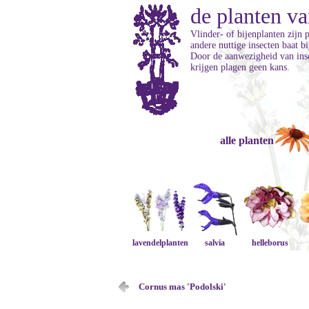
de planten va
Vlinder- of bijenplanten zijn 
andere nuttige insecten baat b
Door de aanwezigheid van inse
krijgen plagen geen kans.
alle planten
lavendelplanten
salvia
helleborus
Cornus mas 'Podolski'