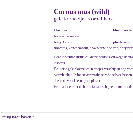
Cornus mas (wild)
gele kornoelje, Kornel kers
kleur
geel
bloeit van
fe
familie
Cornaceae
hoog
350 cm
plaats
humus,
inheems, vruchtboom, bloeiende heester, herfstkleu
Deze inheemse struik, of kleine boom is vanwege de vro
insecten.
De kleine gele bloemetjes in trosjes verschijnen nog voor 
aantrekkelijk. In het najaar maakt ze rode eetbare bessen
doe je de vogels een groot plezier.
Het blad kleurt in de herfst fantastisch geel-oranje-rood.
terug naar boven ↑