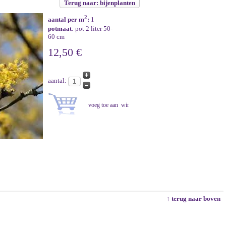
Terug naar: bijenplanten
2
aantal per m
:
1
potmaat
: pot 2 liter 50-
60 cm
12,50 €
aantal:
↑ terug naar boven