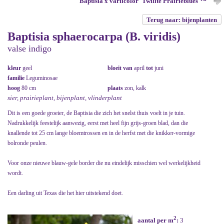
Baptisia x variicolor 'Twilite Prairieblues'™
Terug naar: bijenplanten
Baptisia sphaerocarpa (B. viridis)
valse indigo
kleur
geel
bloeit van
april
tot
juni
familie
Leguminosae
hoog
80 cm
plaats
zon, kalk
sier, prairieplant, bijenplant, vlinderplant
Dit is een goede groeier, de Baptisia die zich het snelst thuis voelt in je tuin.
Nadrukkelijk feestelijk aanwezig, eerst met heel fijn grijs-groen blad, dan die
knallende tot 25 cm lange bloemtrossen en in de herfst met die knikker-vormige
bolronde peulen.
Voor onze nieuwe blauw-gele border die nu eindelijk misschien wel werkelijkheid
wordt.
Een darling uit Texas die het hier uitstekend doet.
2
aantal per m
:
3