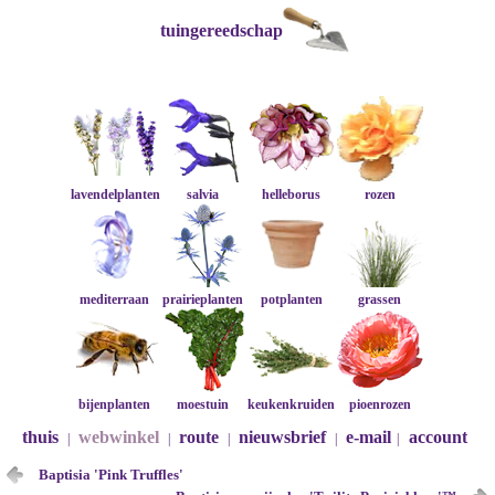
tuingereedschap
lavendelplanten
salvia
helleborus
rozen
mediterraan
prairieplanten
potplanten
grassen
bijenplanten
moestuin
keukenkruiden
pioenrozen
thuis
webwinkel
route
nieuwsbrief
e-mail
account
|
|
|
|
|
Baptisia 'Pink Truffles'