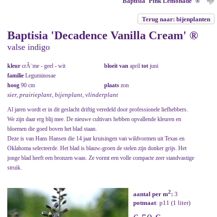
Baptisia 'Pink Lemonade' ®
Terug naar: bijenplanten
Baptisia 'Decadence Vanilla Cream' ®
valse indigo
kleur
crÃ¨me - geel - wit
bloeit van
april
tot
juni
familie
Leguminosae
hoog
90 cm
plaats
zon
sier, prairieplant, bijenplant, vlinderplant
Al jaren wordt er in dit geslacht driftig veredeld door professionele liefhebbers.
We zijn daar erg blij mee. De nieuwe cultivars hebben opvallende kleuren en
bloemen die goed boven het blad staan.
Deze is van Hans Hansen die 14 jaar kruisingen van wildvormen uit Texas en
Oklahoma selecteerde. Het blad is blauw-groen de stelen zijn donker grijs. Het
jonge blad heeft een bronzen waas. Ze vormt een volle compacte zeer standvastige
struik.
2
aantal per m
:
3
potmaat
: p11 (1 liter)