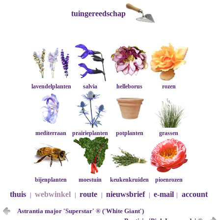
tuingereedschap
lavendelplanten
salvia
helleborus
rozen
mediterraan
prairieplanten
potplanten
grassen
bijenplanten
moestuin
keukenkruiden
pioenrozen
thuis
webwinkel
route
nieuwsbrief
e-mail
account
|
|
|
|
|
Astrantia major 'Superstar' ® ('White Giant')