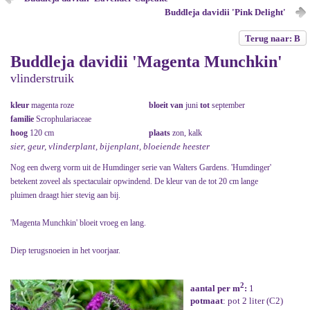
Buddleja davidii 'Pink Delight'
Terug naar: B
Buddleja davidii 'Magenta Munchkin'
vlinderstruik
kleur
magenta roze
bloeit van
juni
tot
september
familie
Scrophulariaceae
hoog
120 cm
plaats
zon, kalk
sier, geur, vlinderplant, bijenplant, bloeiende heester
Nog een dwerg vorm uit de Humdinger serie van Walters Gardens. 'Humdinger'
betekent zoveel als spectaculair opwindend. De kleur van de tot 20 cm lange
pluimen draagt hier stevig aan bij.
'Magenta Munchkin' bloeit vroeg en lang.
Diep terugsnoeien in het voorjaar.
2
aantal per m
:
1
potmaat
: pot 2 liter (C2)