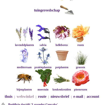
tuingereedschap
lavendelplanten
salvia
helleborus
rozen
mediterraan
prairieplanten
potplanten
grassen
bijenplanten
moestuin
keukenkruiden
pioenrozen
thuis
webwinkel
route
nieuwsbrief
e-mail
account
|
|
|
|
|
Buddleja davidii 'Lavender Cupcake'