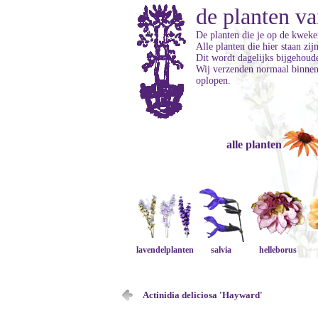
de planten va
De planten die je op de kweker
Alle planten die hier staan zi
Dit wordt dagelijks bijgehoud
Wij verzenden normaal binnen 
oplopen.
alle planten
lavendelplanten
salvia
helleborus
Actinidia deliciosa 'Hayward'