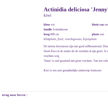
Actinidia deliciosa 'Jenny
kiwi
kleur
wit
bloeit van
me
familie
Actinidiaceae
hoog
600 cm
plaats
zon
klimplant, fruit, vruchtgewas, bijenplant
De meeste kiwirassen zijn niet goed zelfbestuivend. Deze
Snoei Kiwi in de zomer als de vruchten al zijn gezet. Je
vruchten weg.
'Jenny' is snel groeiend met grote vruchten. Van een vol
Kiwi is een zeer gemakkelijke ziektevrije fruitsoort.
terug naar boven ↑