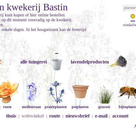
n kwekerij Bastin
ij kunt kopen of hier online bestellen.
jn op dit moment voorradig op de kwekerij.
zon
en.
winkelw
enkele dagen. In het hoogseizoen kan de levertijd
alle tuingerei
lavendelproducten
rozen
mediterraan
prairieplanten
potplanten
grassen
bijenplant
thuis
webwinkel
route
nieuwsbrief
e-mail
account
|
|
|
|
|
A