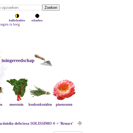
halfschaduw
schaduw
agen is leeg
tuingereedschap
en
moestuin
keukenkruiden
pioenrozen
ctinidia deliciosa SOLISSIMO ® = 'Renact'