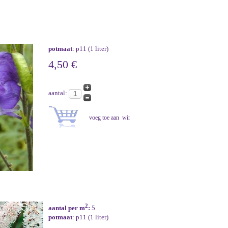
potmaat
: p11 (1 liter)
4,50 €
aantal:
2
aantal per m
:
5
potmaat
: p11 (1 liter)