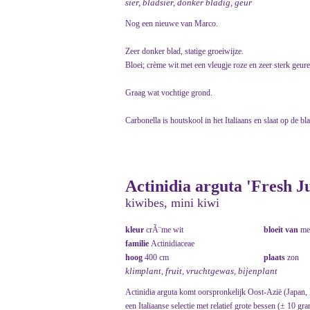
sier, bladsier, donker bladig, geur
Nog een nieuwe van Marco.
Zeer donker blad, statige groeiwijze.
Bloei; crème wit met een vleugje roze en zeer sterk geur
Graag wat vochtige grond.
Carbonella is houtskool in het Italiaans en slaat op de bl
Actinidia arguta 'Fresh 
kiwibes, mini kiwi
kleur
crÃ¨me wit
bloeit van
me
familie
Actinidiaceae
hoog
400 cm
plaats
zon
klimplant, fruit, vruchtgewas, bijenplant
Actinidia arguta komt oorspronkelijk Oost-Azië (Japan,
een Italiaanse selectie met relatief grote bessen (± 10 gra