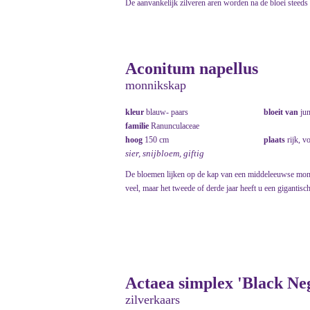
De aanvankelijk zilveren aren worden na de bloei steeds v
Aconitum napellus
monnikskap
kleur
blauw- paars
bloeit van
ju
familie
Ranunculaceae
hoog
150 cm
plaats
rijk, v
sier, snijbloem, giftig
De bloemen lijken op de kap van een middeleeuwse monnik
veel, maar het tweede of derde jaar heeft u een gigantisch
Actaea simplex 'Black Neg
zilverkaars