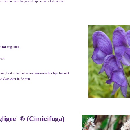
oller en meer beige en blijven dat tot de winter.
ni
tot
augustus
ocht
, best in halfschaduw, aanvankelijk lijkt het niet
e klassieker in de tuin.
ligee' ® (Cimicifuga)