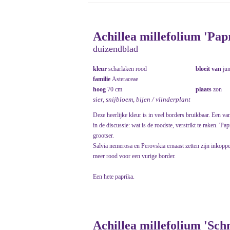
Achillea millefolium 'Pap
duizendblad
kleur
scharlaken rood
bloeit van
ju
familie
Asteraceae
hoog
70 cm
plaats
zon
sier, snijbloem, bijen / vlinderplant
Deze heerlijke kleur is in veel borders bruikbaar. Een v
in de discussie: wat is de roodste, verstrikt te raken. 'P
grootser.
Salvia nemerosa en Perovskia ernaast zetten zijn inkop
meer rood voor een vurige border.
Een hete paprika.
Achillea millefolium 'Sch