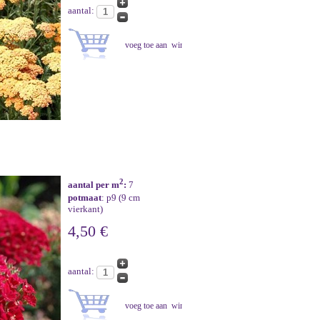
aantal:
2
aantal per m
:
7
potmaat
: p9 (9 cm
vierkant)
4,50 €
aantal: