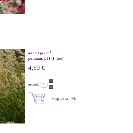
2
aantal per m
:
3
potmaat
: p11 (1 liter)
4,50 €
aantal: