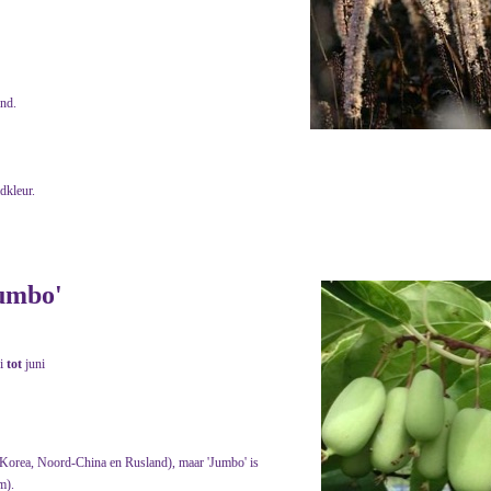
end.
adkleur.
Jumbo'
i
tot
juni
 Korea, Noord-China en Rusland), maar 'Jumbo' is
m).