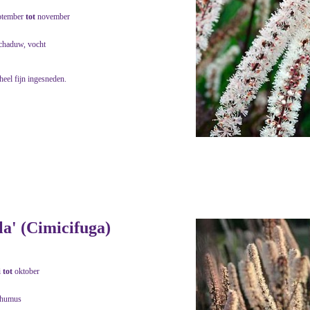
ptember
tot
november
schaduw, vocht
heel fijn ingesneden.
a' (Cimicifuga)
i
tot
oktober
 humus