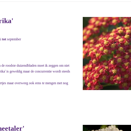
rika'
ni
tot
september
an de roodste duizendbladen moet ik zeggen om niet
aprika' is geweldig maar de concurrentie wordt steeds
pertjes maar overweeg ook eens te mengen met nog
neetaler'