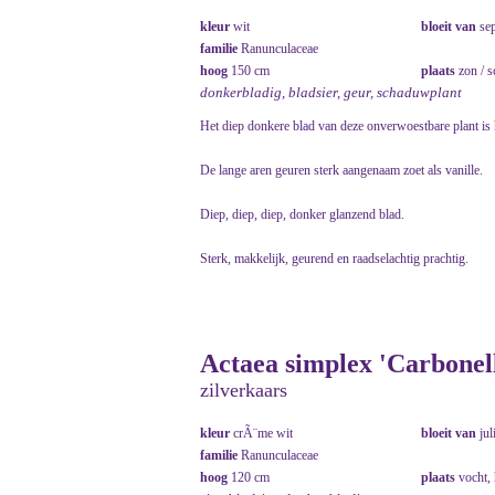
kleur
wit
bloeit van
se
familie
Ranunculaceae
hoog
150 cm
plaats
zon / 
donkerbladig, bladsier, geur, schaduwplant
Het diep donkere blad van deze onverwoestbare plant is 
De lange aren geuren sterk aangenaam zoet als vanille.
Diep, diep, diep, donker glanzend blad.
Sterk, makkelijk, geurend en raadselachtig prachtig.
Actaea simplex 'Carbonell
zilverkaars
kleur
crÃ¨me wit
bloeit van
jul
familie
Ranunculaceae
hoog
120 cm
plaats
vocht,