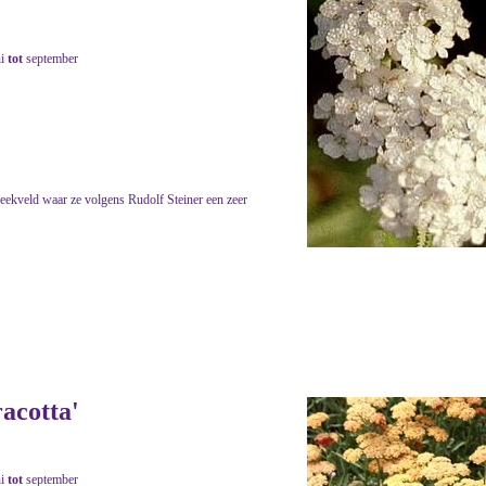
ni
tot
september
eekveld waar ze volgens Rudolf Steiner een zeer
racotta'
ni
tot
september