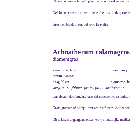
DIt is een compacte volle plant met een indrukwekkende 
De bloemen steken lekker af tegen het fris donkergroene
Groeit en bloeit in een bol rond heuveltje.
Achnatherum calamagrosti
diamantgras
kleur
zilver-brons
bloeit van
jul
familie
Poaceae
hoog
90 cm
plaats
zon, h
siergras, snijbloem, prairieplant, mediterraan
Een elegant doorbuigend gras dat in de zomer en herfst 
Grote groepen of plukjes brengen die fijne zuidelijke wa
Dit is ideaal uitgangsmateriaal voor je natuurlijke mediter