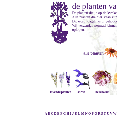
de planten va
De planten die je op de kweker
Alle planten die hier staan zi
Dit wordt dagelijks bijgehoud
Wij verzenden normaal binnen 
oplopen.
alle planten
lavendelplanten
salvia
helleborus
A
B
C
D
E
F
G
H
I
J
K
L
M
N
O
P
Q
R
S
T
U
V
W