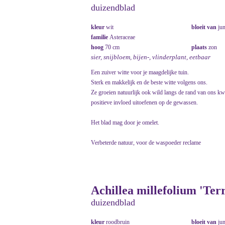
duizendblad
kleur
wit
bloeit van
ju
familie
Asteraceae
hoog
70 cm
plaats
zon
sier, snijbloem, bijen-, vlinderplant, eetbaar
Een zuiver witte voor je maagdelijke tuin.
Sterk en makkelijk en de beste witte volgens ons.
Ze groeien natuurlijk ook wild langs de rand van ons kw
positieve invloed uitoefenen op de gewassen.
Het blad mag door je omelet.
Verbeterde natuur, voor de waspoeder reclame
Achillea millefolium 'Ter
duizendblad
kleur
roodbruin
bloeit van
ju