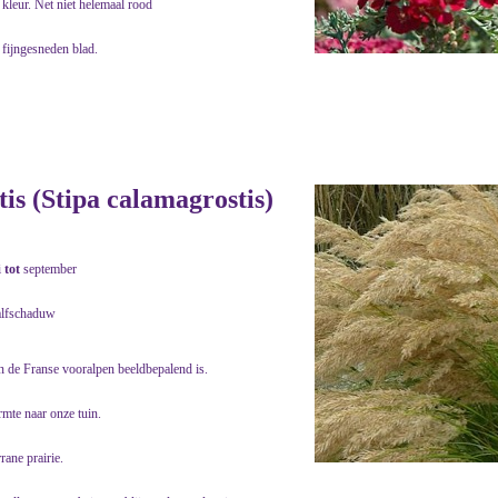
kleur. Net niet helemaal rood
 fijngesneden blad.
s (Stipa calamagrostis)
i
tot
september
alfschaduw
in de Franse vooralpen beeldbepalend is.
rmte naar onze tuin.
rane prairie.