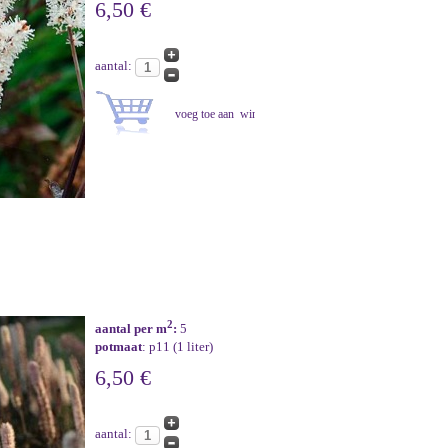
6,50 €
aantal:
2
aantal per m
:
5
potmaat
: p11 (1 liter)
6,50 €
aantal: