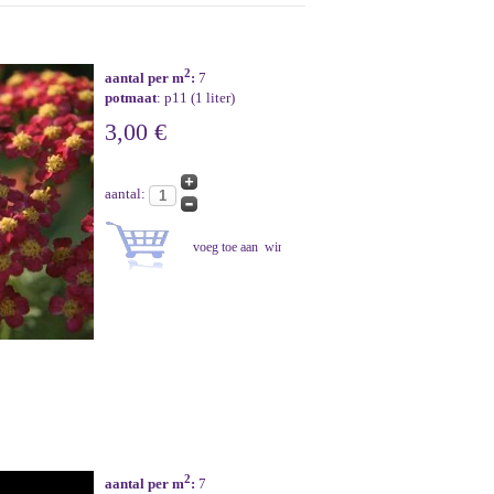
2
aantal per m
:
7
potmaat
: p11 (1 liter)
3,00 €
aantal:
2
aantal per m
:
7