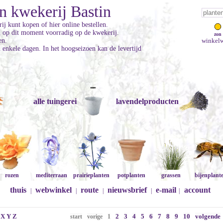
n kwekerij Bastin
ij kunt kopen of hier online bestellen.
jn op dit moment voorradig op de kwekerij.
zon
en.
winkelw
enkele dagen. In het hoogseizoen kan de levertijd
alle tuingerei
lavendelproducten
rozen
mediterraan
prairieplanten
potplanten
grassen
bijenplant
thuis
webwinkel
route
nieuwsbrief
e-mail
account
|
|
|
|
|
X
Y
Z
2
3
4
5
6
7
8
9
10
volgende
start
vorige
1