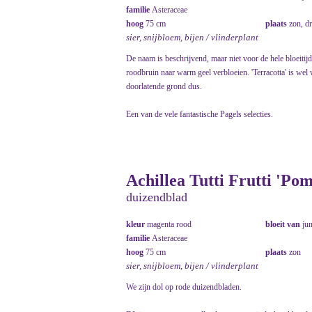
familie
Asteraceae
hoog
75 cm
plaats
zon, d
sier, snijbloem, bijen / vlinderplant
De naam is beschrijvend, maar niet voor de hele bloeitijd
roodbruin naar warm geel verbloeien. 'Terracotta' is wel 
doorlatende grond dus.
Een van de vele fantastische Pagels selecties.
Achillea Tutti Frutti 'Po
duizendblad
kleur
magenta rood
bloeit van
ju
familie
Asteraceae
hoog
75 cm
plaats
zon
sier, snijbloem, bijen / vlinderplant
We zijn dol op rode duizendbladen.