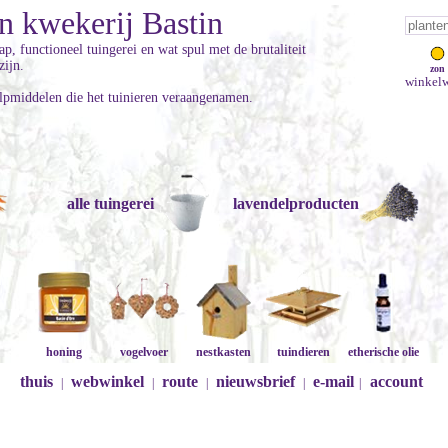
n kwekerij Bastin
, functioneel tuingerei en wat spul met de brutaliteit
zijn.
zon
winkelw
lpmiddelen die het tuinieren veraangenamen.
alle tuingerei
lavendelproducten
honing
vogelvoer
nestkasten
tuindieren
etherische olie
thuis
webwinkel
route
nieuwsbrief
e-mail
account
|
|
|
|
|