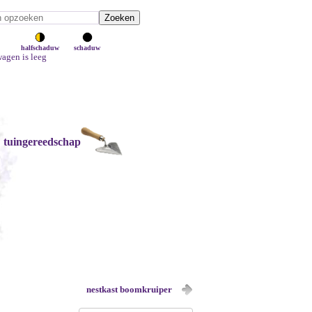
halfschaduw
schaduw
agen is leeg
tuingereedschap
nestkast boomkruiper