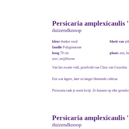
Persicaria amplexicaulis '
duizendknoop
kleur
donker rood
bloeit van
jul
familie
Polygonaceae
hoog
70 cm
plaats
zon, h
sier, snijbloem
Van het zwarte veld, proefveld van Chris van Geyselen.
Een wat lagere, later en langer bloeiende cultivar.
Persicaria raak je nooit kwijt. Ze kunnen op elke grondso
Persicaria amplexicaulis 
duizendknoop