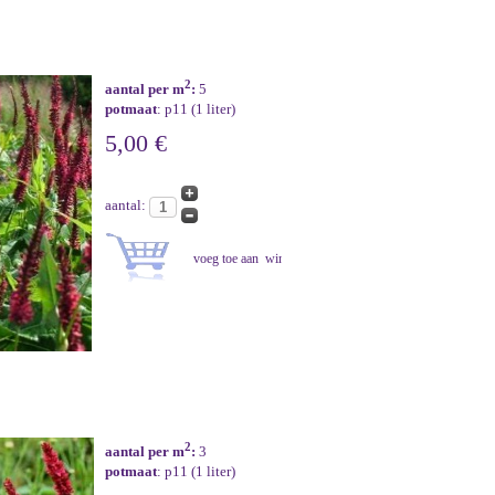
2
aantal per m
:
5
potmaat
: p11 (1 liter)
5,00 €
aantal:
2
aantal per m
:
3
potmaat
: p11 (1 liter)