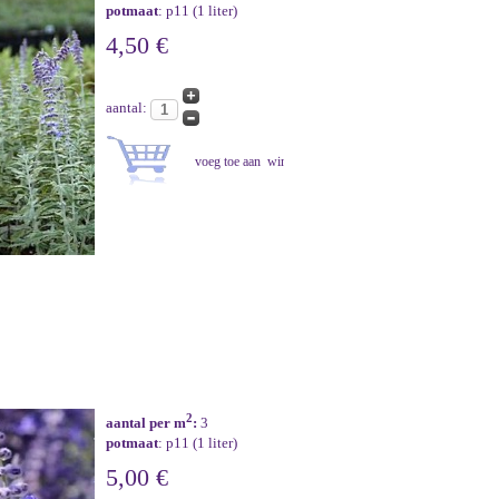
potmaat
: p11 (1 liter)
4,50 €
aantal:
2
aantal per m
:
3
potmaat
: p11 (1 liter)
5,00 €