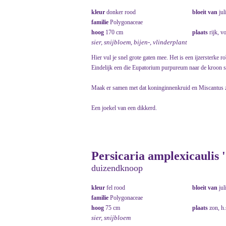
kleur
donker rood
bloeit van
jul
familie
Polygonaceae
hoog
170 cm
plaats
rijk, v
sier, snijbloem, bijen-, vlinderplant
Hier vul je snel grote gaten mee. Het is een ijzersterke rob
Eindelijk een die Eupatorium purpureum naar de kroon s
Maak er samen met dat koninginnenkruid en Miscantus z
Een joekel van een dikkerd.
Persicaria amplexicaulis '
duizendknoop
kleur
fel rood
bloeit van
jul
familie
Polygonaceae
hoog
75 cm
plaats
zon, h
sier, snijbloem