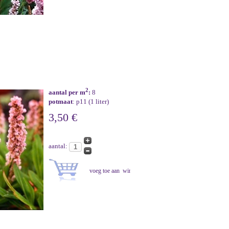
2
aantal per m
:
8
potmaat
: p11 (1 liter)
3,50 €
aantal: