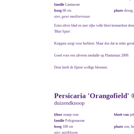
familie
Lamiaceae
hoog
60 cm
plaats
droog,
sier, geur mediterraan
Extra zilver blad en zeer rijke volle bloei kenmerken d
'Blue Spire'.
Knippen zorgt voor herbloei. Maar doe dat in ieder geval
Goed voor een zilveren medaille op Plantarium 2009.
Deze heeft de fijnste wollige bloemen.
Persicaria 'Orangofield' 
duizendknoop
kleur
oranje roze
bloeit van
jul
familie
Polygonaceae
hoog
100 cm
plaats
zon, ha
sier, snijbloem