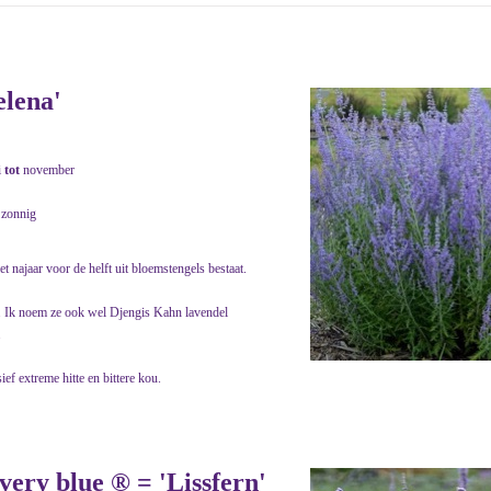
elena'
i
tot
november
 zonnig
t najaar voor de helft uit bloemstengels bestaat.
a. Ik noem ze ook wel Djengis Kahn lavendel
.
ef extreme hitte en bittere kou.
lvery blue ® = 'Lissfern'