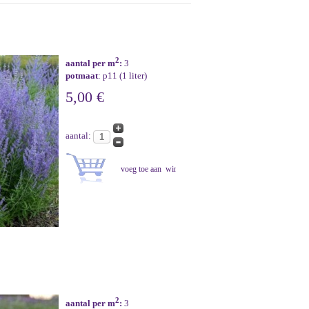
2
aantal per m
:
3
potmaat
: p11 (1 liter)
5,00 €
aantal:
2
aantal per m
:
3