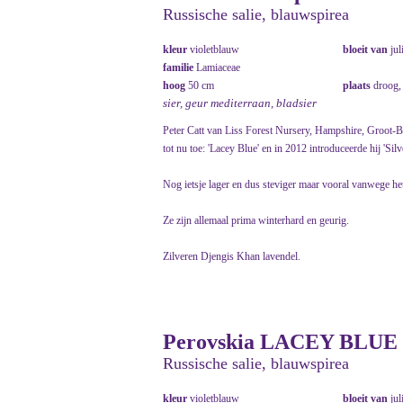
Russische salie, blauwspirea
kleur
violetblauw
bloeit van
jul
familie
Lamiaceae
hoog
50 cm
plaats
droog,
sier, geur mediterraan, bladsier
Peter Catt van Liss Forest Nursery, Hampshire, Groot-Bri
tot nu toe: 'Lacey Blue' en in 2012 introduceerde hij 'Silv
Nog ietsje lager en dus steviger maar vooral vanwege het
Ze zijn allemaal prima winterhard en geurig.
Zilveren Djengis Khan lavendel.
Perovskia LACEY BLUE = 
Russische salie, blauwspirea
kleur
violetblauw
bloeit van
jul