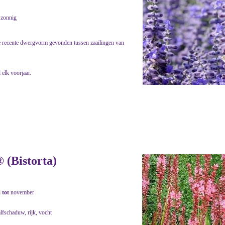
 zonnig
eze recente dwergvorm gevonden tussen zaailingen van
 elk voorjaar.
® (Bistorta)
i
tot
november
lfschaduw, rijk, vocht