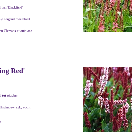
 van 'Blackfield'.
je neigend roze bloeit.
en Clematis x jouiniana.
ling Red'
ni
tot
oktober
lfschaduw, rijk, vocht
t.