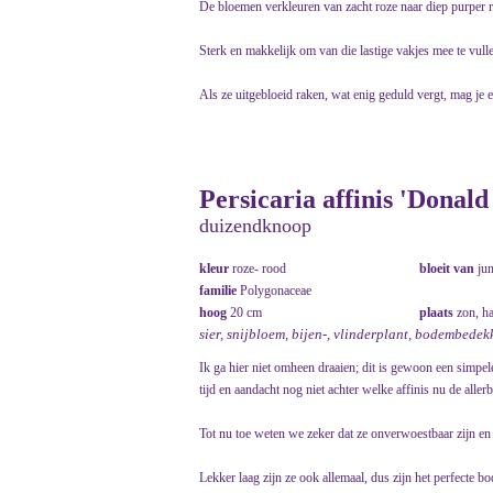
De bloemen verkleuren van zacht roze naar diep purper 
Sterk en makkelijk om van die lastige vakjes mee te vull
Als ze uitgebloeid raken, wat enig geduld vergt, mag je 
Persicaria affinis 'Donal
duizendknoop
kleur
roze- rood
bloeit van
ju
familie
Polygonaceae
hoog
20 cm
plaats
zon, ha
sier, snijbloem, bijen-, vlinderplant, bodembedek
Ik ga hier niet omheen draaien; dit is gewoon een simp
tijd en aandacht nog niet achter welke affinis nu de allerb
Tot nu toe weten we zeker dat ze onverwoestbaar zijn en 
Lekker laag zijn ze ook allemaal, dus zijn het perfecte 