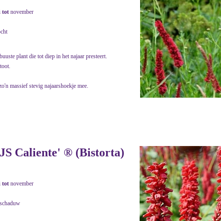
i
tot
november
ocht
uuste plant die tot diep in het najaar presteert.
toot.
o'n massief stevig najaarshoekje mee.
JS Caliente' ® (Bistorta)
i
tot
november
.schaduw