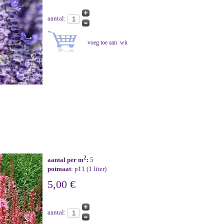
aantal:
2
aantal per m
:
5
potmaat
: p11 (1 liter)
5,00 €
aantal: