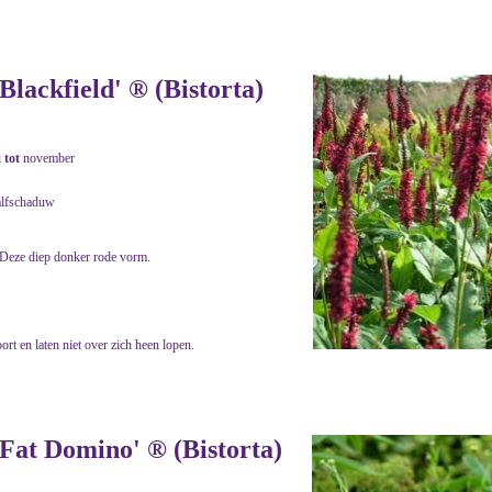
Blackfield' ® (Bistorta)
i
tot
november
alfschaduw
 Deze diep donker rode vorm.
ort en laten niet over zich heen lopen.
'Fat Domino' ® (Bistorta)