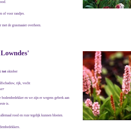
rood.
en of voor randjes.
er met de grasmaaier overheen.
d Lowndes'
ni
tot
oktober
lfschaduw, rijk, vocht
ker
ele bodembedekker en we zijn er wegens gebrek aan
este is.
allemaal rood en roze tegelijk kunnen bloeien.
bodembedekkers.