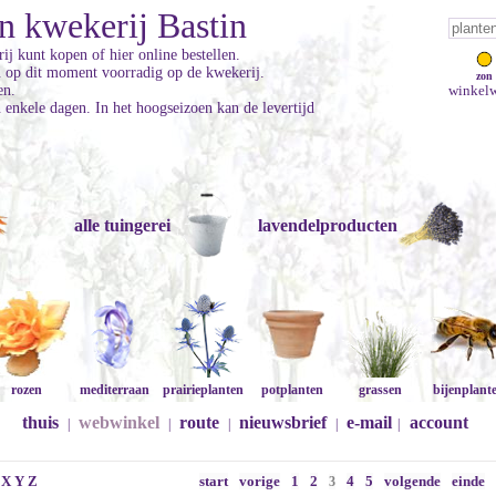
n kwekerij Bastin
ij kunt kopen of hier online bestellen.
jn op dit moment voorradig op de kwekerij.
zon
en.
winkelw
enkele dagen. In het hoogseizoen kan de levertijd
alle tuingerei
lavendelproducten
rozen
mediterraan
prairieplanten
potplanten
grassen
bijenplant
thuis
webwinkel
route
nieuwsbrief
e-mail
account
|
|
|
|
|
X
Y
Z
start
vorige
1
2
4
5
volgende
einde
3