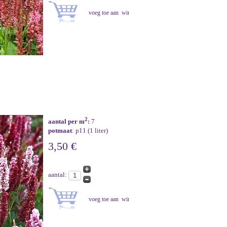
2
aantal per m
:
7
potmaat
: p11 (1 liter)
3,50 €
aantal: