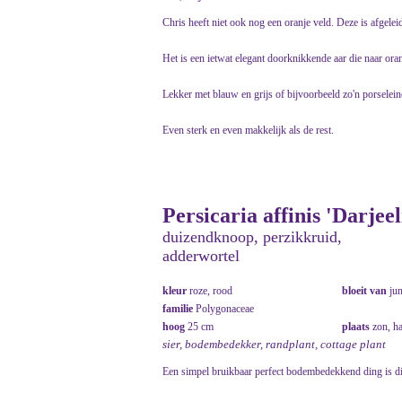
Chris heeft niet ook nog een oranje veld. Deze is afgeleid
Het is een ietwat elegant doorknikkende aar die naar oran
Lekker met blauw en grijs of bijvoorbeeld zo'n porselein
Even sterk en even makkelijk als de rest.
Persicaria affinis 'Darjee
duizendknoop, perzikkruid,
adderwortel
kleur
roze, rood
bloeit van
ju
familie
Polygonaceae
hoog
25 cm
plaats
zon, ha
sier, bodembedekker, randplant, cottage plant
Een simpel bruikbaar perfect bodembedekkend ding is di