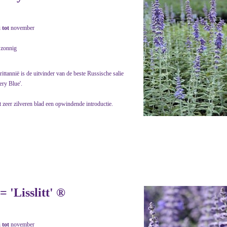
i
tot
november
 zonnig
ttannië is de uitvinder van de beste Russische salie
ery Blue'.
 zeer zilveren blad een opwindende introductie.
'Lisslitt' ®
i
tot
november