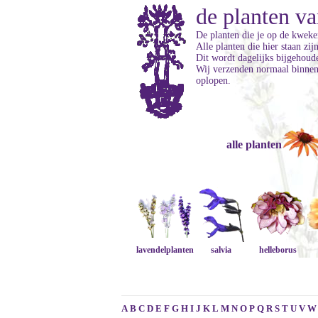
de planten va
De planten die je op de kweker
Alle planten die hier staan zi
Dit wordt dagelijks bijgehoud
Wij verzenden normaal binnen 
oplopen.
alle planten
lavendelplanten
salvia
helleborus
A
B
C
D
E
F
G
H
I
J
K
L
M
N
O
P
Q
R
S
T
U
V
W