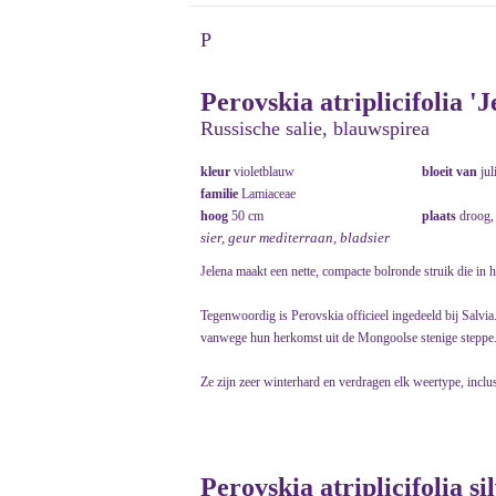
P
Perovskia atriplicifolia 'J
Russische salie, blauwspirea
kleur
violetblauw
bloeit van
jul
familie
Lamiaceae
hoog
50 cm
plaats
droog,
sier, geur mediterraan, bladsier
Jelena maakt een nette, compacte bolronde struik die in he
Tegenwoordig is Perovskia officieel ingedeeld bij Salvi
vanwege hun herkomst uit de Mongoolse stenige steppe
Ze zijn zeer winterhard en verdragen elk weertype, inclusi
Perovskia atriplicifolia si