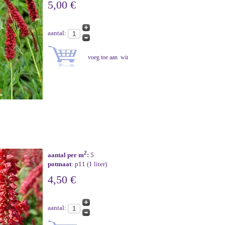
5,00 €
aantal:
2
aantal per m
:
5
potmaat
: p11 (1 liter)
4,50 €
aantal: