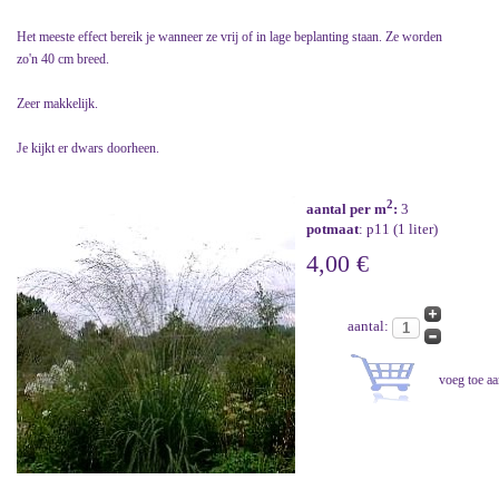
Het meeste effect bereik je wanneer ze vrij of in lage beplanting staan. Ze worden
zo'n 40 cm breed.
Zeer makkelijk.
Je kijkt er dwars doorheen.
2
aantal per m
:
3
potmaat
: p11 (1 liter)
4,00 €
aantal: