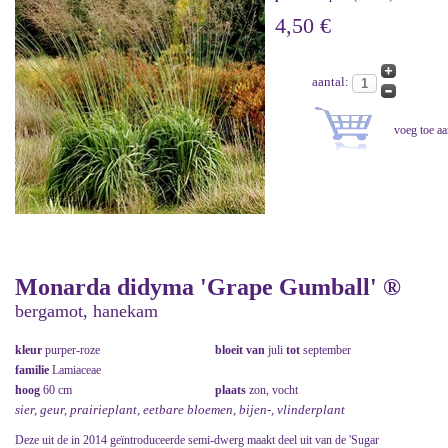
4,50 €
aantal:
Monarda didyma 'Grape Gumball' ®
bergamot, hanekam
kleur
purper-roze
bloeit van
juli
tot
september
familie
Lamiaceae
hoog
60 cm
plaats
zon, vocht
sier, geur, prairieplant, eetbare bloemen, bijen-, vlinderplant
Deze uit de in 2014 geïntroduceerde semi-dwerg maakt deel uit van de 'Sugar