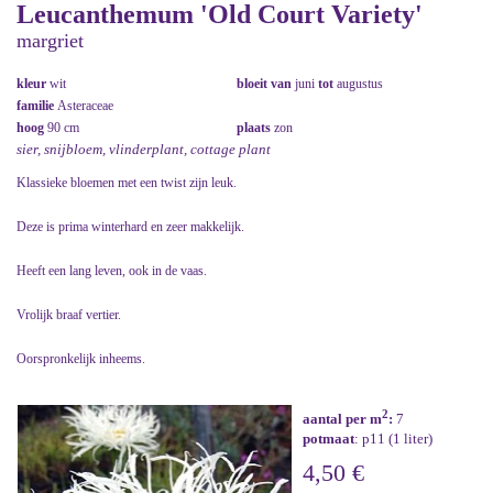
Leucanthemum 'Old Court Variety'
margriet
kleur
wit
bloeit van
juni
tot
augustus
familie
Asteraceae
hoog
90 cm
plaats
zon
sier, snijbloem, vlinderplant, cottage plant
Klassieke bloemen met een twist zijn leuk.
Deze is prima winterhard en zeer makkelijk.
Heeft een lang leven, ook in de vaas.
Vrolijk braaf vertier.
Oorspronkelijk inheems.
2
aantal per m
:
7
potmaat
: p11 (1 liter)
4,50 €