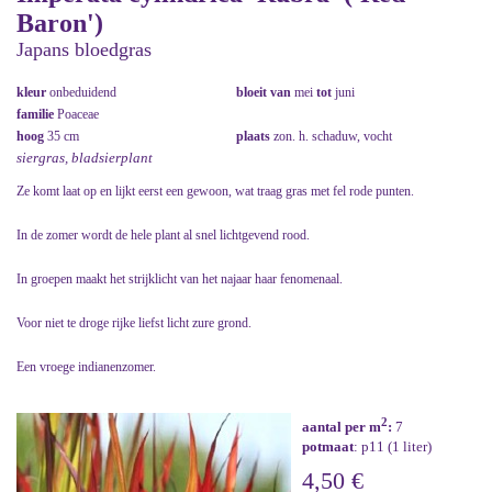
Baron')
Japans bloedgras
kleur
onbeduidend
bloeit van
mei
tot
juni
familie
Poaceae
hoog
35 cm
plaats
zon. h. schaduw, vocht
siergras, bladsierplant
Ze komt laat op en lijkt eerst een gewoon, wat traag gras met fel rode punten.
In de zomer wordt de hele plant al snel lichtgevend rood.
In groepen maakt het strijklicht van het najaar haar fenomenaal.
Voor niet te droge rijke liefst licht zure grond.
Een vroege indianenzomer.
2
aantal per m
:
7
potmaat
: p11 (1 liter)
4,50 €