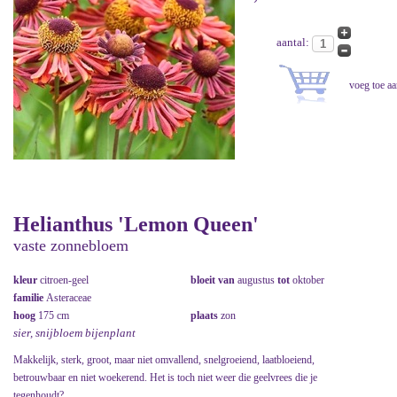
aantal:
Helianthus 'Lemon Queen'
vaste zonnebloem
kleur
citroen-geel
bloeit van
augustus
tot
oktober
familie
Asteraceae
hoog
175 cm
plaats
zon
sier, snijbloem bijenplant
Makkelijk, sterk, groot, maar niet omvallend, snelgroeiend, laatbloeiend,
betrouwbaar en niet woekerend. Het is toch niet weer die geelvrees die je
tegenhoudt?