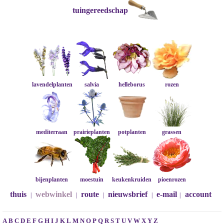
tuingereedschap
lavendelplanten
salvia
helleborus
rozen
mediterraan
prairieplanten
potplanten
grassen
bijenplanten
moestuin
keukenkruiden
pioenrozen
thuis
webwinkel
route
nieuwsbrief
e-mail
account
|
|
|
|
|
A
B
C
D
E
F
G
H
I
J
K
L
M
N
O
P
Q
R
S
T
U
V
W
X
Y
Z