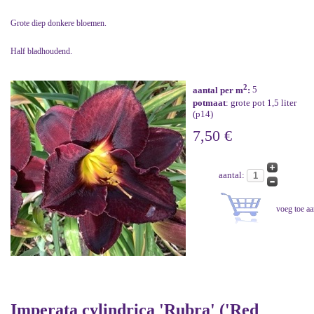
Grote diep donkere bloemen.
Half bladhoudend.
2
aantal per m
:
5
potmaat
: grote pot 1,5 liter
(p14)
7,50 €
aantal:
Imperata cylindrica 'Rubra' ('Red