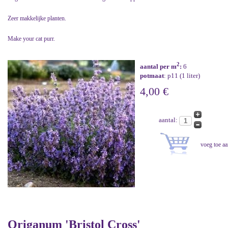
Zeer makkelijke planten.
Make your cat purr.
2
aantal per m
:
6
potmaat
: p11 (1 liter)
4,00 €
aantal:
Origanum 'Bristol Cross'