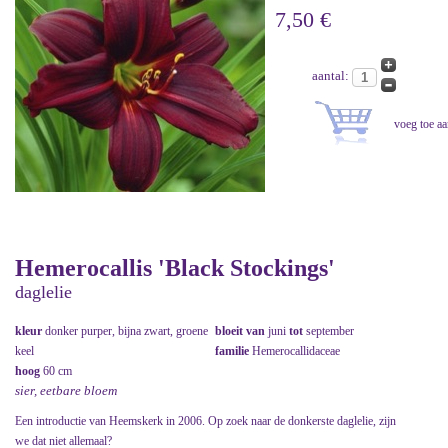
7,50 €
aantal:
Hemerocallis 'Black Stockings'
daglelie
kleur
donker purper, bijna zwart, groene
bloeit van
juni
tot
september
keel
familie
Hemerocallidaceae
hoog
60 cm
sier, eetbare bloem
Een introductie van Heemskerk in 2006. Op zoek naar de donkerste daglelie, zijn
we dat niet allemaal?