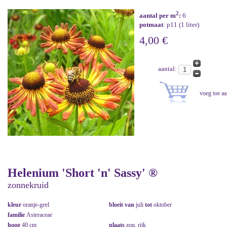
2
aantal per m
:
6
potmaat
: p11 (1 liter)
4,00 €
aantal:
Helenium 'Short 'n' Sassy' ®
zonnekruid
kleur
oranje-geel
bloeit van
juli
tot
oktober
familie
Asteraceae
hoog
40 cm
plaats
zon, rijk