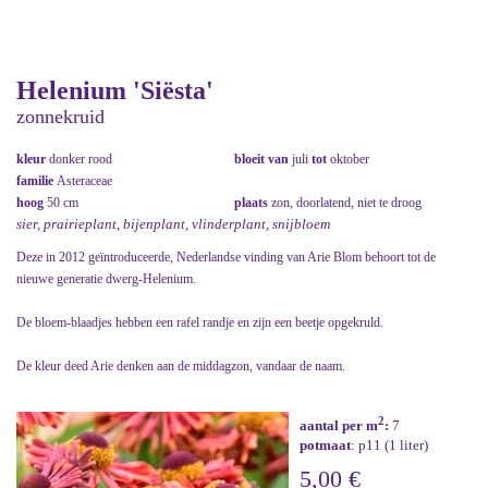
Helenium 'Siësta'
zonnekruid
kleur
donker rood
bloeit van
juli
tot
oktober
familie
Asteraceae
hoog
50 cm
plaats
zon, doorlatend, niet te droog
sier, prairieplant, bijenplant, vlinderplant, snijbloem
Deze in 2012 geïntroduceerde, Nederlandse vinding van Arie Blom behoort tot de
nieuwe generatie dwerg-Helenium.
De bloem-blaadjes hebben een rafel randje en zijn een beetje opgekruld.
De kleur deed Arie denken aan de middagzon, vandaar de naam.
2
aantal per m
:
7
potmaat
: p11 (1 liter)
5,00 €