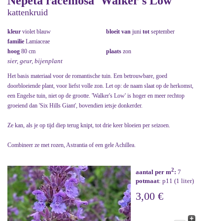
Nepeta racemosa 'Walker's Low'
kattenkruid
kleur
violet blauw
bloeit van
juni
tot
september
familie
Lamiaceae
hoog
80 cm
plaats
zon
sier, geur, bijenplant
Het basis materiaal voor de romantische tuin. Een betrouwbare, goed
doorbloeiende plant, voor liefst volle zon. Let op: de naam slaat op de herkomst,
een Engelse tuin, niet op de grootte. 'Walker's Low' is hoger en meer rechtop
groeiend dan 'Six Hills Giant', bovendien ietsje donkerder.
Ze kan, als je op tijd diep terug knipt, tot drie keer bloeien per seizoen.
Combineer ze met rozen, Astrantia of een gele Achillea.
2
aantal per m
:
7
potmaat
: p11 (1 liter)
3,00 €