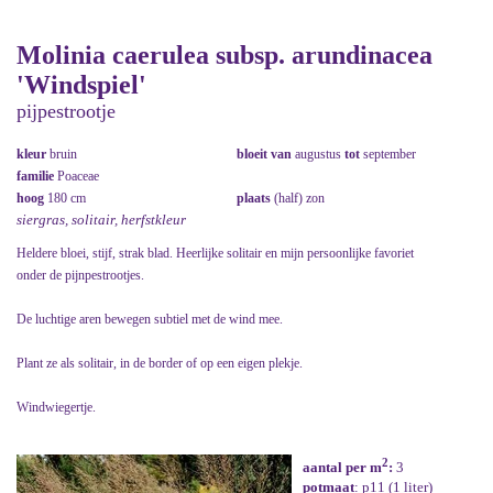
Molinia caerulea subsp. arundinacea
'Windspiel'
pijpestrootje
kleur
bruin
bloeit van
augustus
tot
september
familie
Poaceae
hoog
180 cm
plaats
(half) zon
siergras, solitair, herfstkleur
Heldere bloei, stijf, strak blad. Heerlijke solitair en mijn persoonlijke favoriet
onder de pijnpestrootjes.
De luchtige aren bewegen subtiel met de wind mee.
Plant ze als solitair, in de border of op een eigen plekje.
Windwiegertje.
2
aantal per m
:
3
potmaat
: p11 (1 liter)