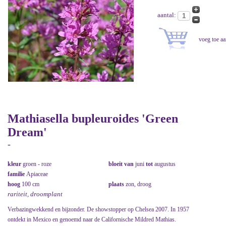
aantal:
Mathiasella bupleuroides 'Green
Dream'
-
kleur
groen - roze
bloeit van
juni
tot
augustus
familie
Apiaceae
hoog
100 cm
plaats
zon, droog
rariteit, droomplant
Verbazingwekkend en bijzonder. De showstopper op Chelsea 2007. In 1957
ontdekt in Mexico en genoemd naar de Californische Mildred Mathias.