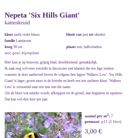
Nepeta 'Six Hills Giant'
kattenkruid
kleur
zacht violet blauw
bloeit van
juni
tot
oktober
familie
Lamiaceae
hoog
50 cm
plaats
zon, halfschaduw
sier, geur, bijenplant
Hier kun je op bouwen; grijzig blad, doorbloeiend, gemakkelijk.
Ik raak nog wel eens verstrikt in discussies met klanten die een lage zoeken
wanneer ik deze aanbeveel boven de volgens hen lagere 'Walkers Low'. 'Six Hills
Giant' is lager, groeit meer in de breedte en heeft een iets zachtere kleur. 'Walkers
Low' is vernoemd naar een tuin met die naam.
Als de bloei wat minder wordt; afknippen tot de grond, dan beginnen ze opnieuw.
Dat kan wel drie keer per jaar.
2
aantal per m
:
7
potmaat
: p11 (1 liter)
3,00 €