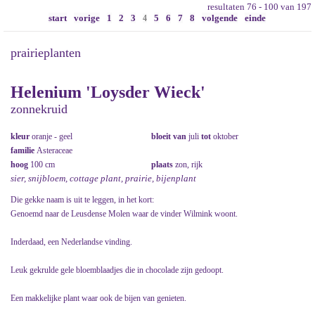
resultaten 76 - 100 van 197
start
vorige
1
2
3
5
6
7
8
volgende
einde
4
prairieplanten
Helenium 'Loysder Wieck'
zonnekruid
kleur
oranje - geel
bloeit van
juli
tot
oktober
familie
Asteraceae
hoog
100 cm
plaats
zon, rijk
sier, snijbloem, cottage plant, prairie, bijenplant
Die gekke naam is uit te leggen, in het kort:
Genoemd naar de Leusdense Molen waar de vinder Wilmink woont.
Inderdaad, een Nederlandse vinding.
Leuk gekrulde gele bloemblaadjes die in chocolade zijn gedoopt.
Een makkelijke plant waar ook de bijen van genieten.