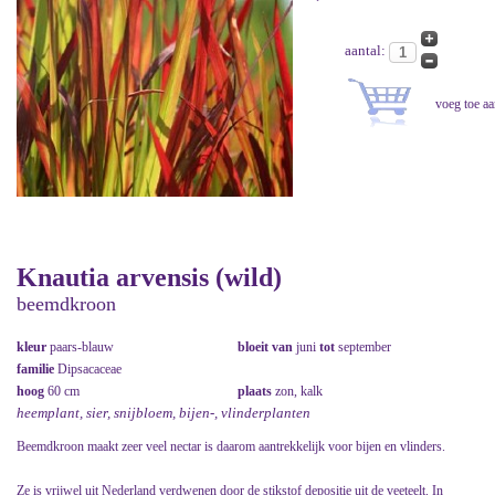
aantal:
Knautia arvensis (wild)
beemdkroon
kleur
paars-blauw
bloeit van
juni
tot
september
familie
Dipsacaceae
hoog
60 cm
plaats
zon, kalk
heemplant, sier, snijbloem, bijen-, vlinderplanten
Beemdkroon maakt zeer veel nectar is daarom aantrekkelijk voor bijen en vlinders.
Ze is vrijwel uit Nederland verdwenen door de stikstof depositie uit de veeteelt. In