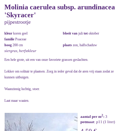
Molinia caerulea subsp. arundinacea
'Skyracer'
pijpestrootje
kleur
koren geel
bloeit van
juli
tot
oktober
familie
Poaceae
hoog
200 cm
plaats
zon, halfschaduw
siergras, herfstkleur
Een hele grote, uit een van onze favoriete grassen geslachten.
Lekker om solitair te plaatsen. Zorg in ieder geval dat de aren vrij staan zodat ze
kunnen uitbuigen.
Waanzinnig luchtig, stoer.
Laat maar waaien.
2
aantal per m
:
3
potmaat
: p11 (1 liter)
4,50 €