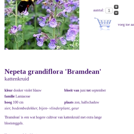
aantal:
Nepeta grandiflora 'Bramdean'
kattenkruid
kleur
donker violet blauw
bloeit van
juni
tot
september
familie
Lamiaceae
hoog
100 cm
plaats
zon, halfschaduw
sier, bodembedekker, bijen- vlinderplant, geur
'Bramdean' is een wat hogere cultivar van kattenkruid met extra lange
bloeisteggels.