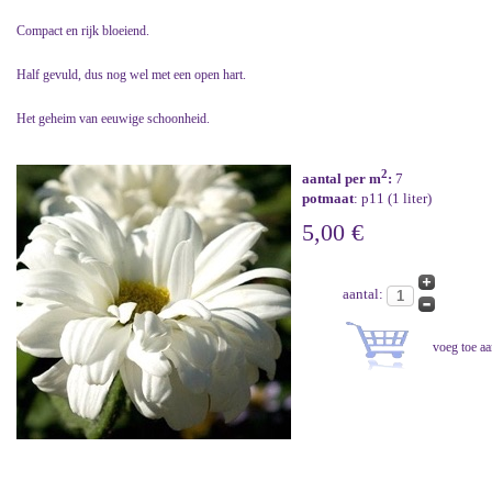
Compact en rijk bloeiend.
Half gevuld, dus nog wel met een open hart.
Het geheim van eeuwige schoonheid.
2
aantal per m
:
7
potmaat
: p11 (1 liter)
5,00 €
aantal: