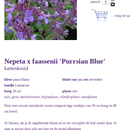
aantal:
Nepeta x faassenii 'Purrsian Blue'
kattenkruid
kleur
paars-blauw
bloeit van
juni
tot
november
familie
Lamiaceae
hoog
30 cm
plaats
zon
sier, geur, mediterraan, bijenplant, vlinderplant, randplant
Deze zeer recente introductie vormt compacte lage struikjes van 30 cm hoog en 40
cm breed.
Ze bloeien, als je de uitgebloeide bloem af en toe verwijdert de hele zomer door. Je
mag ze tussen door ook een keer tot de grond afknippen.