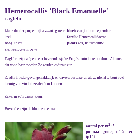
Hemerocallis 'Black Emanuelle'
daglelie
kleur
donker purper, bijna zwart, groene
bloeit van
juni
tot
september
keel
familie
Hemerocallidaceae
hoog
75 cm
plaats
zon, halfschaduw
sier, eetbare bloem
Daglelies zijn volgens een bevriende sjieke Engelse tuindame not done. Althans
dat vond haar moeder. Ze zouden ordinair zijn.
Ze zijn in ieder geval gemakkelijk en onverwoestbaar en als ze niet al te bont veel
kleurig zijn vind ik ze absoluut kunnen.
Zeker in zo'n classy kleur.
Bovendien zijn de bloemen eetbaar
2
aantal per m
:
5
potmaat
: grote pot 1,5 liter
(p14)