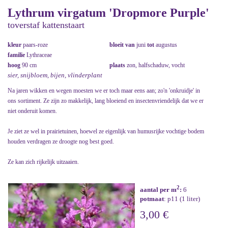
Lythrum virgatum 'Dropmore Purple'
toverstaf kattenstaart
kleur
paars-roze
bloeit van
juni
tot
augustus
familie
Lythraceae
hoog
90 cm
plaats
zon, halfschaduw, vocht
sier, snijbloem, bijen, vlinderplant
Na jaren wikken en wegen moesten we er toch maar eens aan; zo'n 'onkruidje' in
ons sortiment. Ze zijn zo makkelijk, lang bloeiend en insectenvriendelijk dat we er
niet onderuit komen.
Je ziet ze wel in prairietuinen, hoewel ze eigenlijk van humusrijke vochtige bodem
houden verdragen ze droogte nog best goed.
Ze kan zich rijkelijk uitzaaien.
2
aantal per m
:
6
potmaat
: p11 (1 liter)
3,00 €