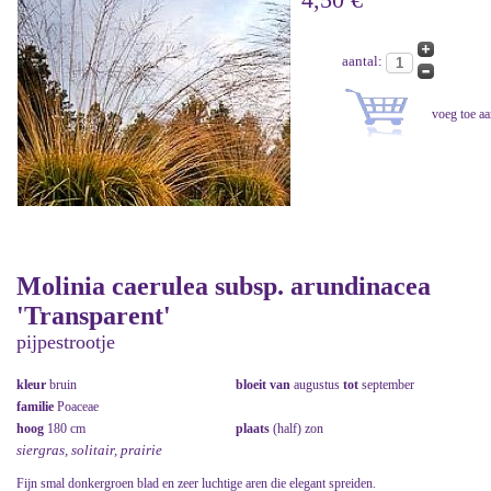
aantal:
Molinia caerulea subsp. arundinacea
'Transparent'
pijpestrootje
kleur
bruin
bloeit van
augustus
tot
september
familie
Poaceae
hoog
180 cm
plaats
(half) zon
siergras, solitair, prairie
Fijn smal donkergroen blad en zeer luchtige aren die elegant spreiden.