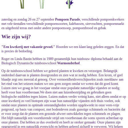
zaterdag en zondag 26 en 27 september
Pompoen Parade
, verschillende pompoenkwekers
met vele tientallen verschillende pompoensoorten, kalebassen, siervruchten, pompoenmarkt
en uitgebreid terras met onder andere pompoensoep, pompoenbrood en gebak
Wie zijn wij?
"Een kwekerij met vakantie gevoel."
Hoorden we een klant lang geleden zeggen. En dat
is precies de bedoeling.
Roger en Linda Bastin hebben in 1989 gezamenlijk hun tuinbouw diploma behaald aan de
Biologisch Dynamische tuinbouwschool
Warmonderhof
.
Op de tuinbouwschool hebben we geleerd planten te kweken en verzorgen. Belangrijk
onderdeel daarvan is planten doorgronden en zien wat ze nodig hebben. Een krom, of geel
blaadje zegt ons meestal al genoeg. Over vermoeidheidsverschijnselen zoals meeldauw aan
het eind van het seizoen maken we ons geen zorgen omdat we weten dat dit goed komt.
Luizen zien we graag in het voorjaar omdat onze populatie natuurlijke vijanden ze nodig
heeft voor hun voortbestaan.We doen niet aan luizenbestrijding en gebruiken geen
biologische middelen tegen luizen. Luizen maken verder weinig kans, niet alleen omdat er op
onze kwekerij zo veel biotopen zijn waar hun natuurlijke vijanden zich thuis voelen, ook
omdat onze planten in optimale omstandigheden worden opgekweekt in onze veen-vrije
potgrond, op basis van compost, met bodemleven zoals gunstige schimmels en bacteriën dat
er voor zorgt dat de planten een gezonde afweer ontwikkelen tegen schimmels en plagen.
Het blijft natuurlijk een voortdurende strijd om voortbestaan die soms sporen achterlaat op
onze planten. Dat hebben ze dus overleefd en heeft ze sterker gemaakt. Onze planten zijn
opgegroeid in een natuurlijk evenwicht en hebben geleerd zichzelf te verweren. Wij helpen