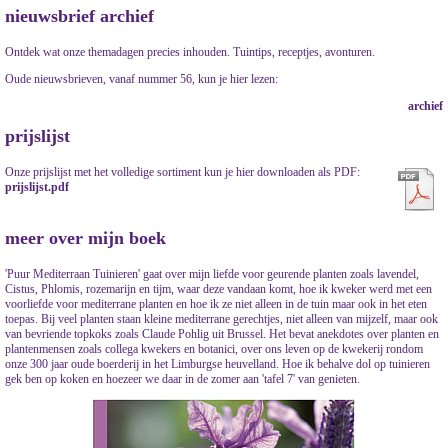
nieuwsbrief archief
Ontdek wat onze themadagen precies inhouden. Tuintips, receptjes, avonturen.
Oude nieuwsbrieven, vanaf nummer 56, kun je hier lezen:
archief
prijslijst
Onze prijslijst met het volledige sortiment kun je hier downloaden als PDF:
prijslijst.pdf
meer over mijn boek
'Puur Mediterraan Tuinieren' gaat over mijn liefde voor geurende planten zoals lavendel,
Cistus, Phlomis, rozemarijn en tijm, waar deze vandaan komt, hoe ik kweker werd met een
voorliefde voor mediterrane planten en hoe ik ze niet alleen in de tuin maar ook in het eten
toepas. Bij veel planten staan kleine mediterrane gerechtjes, niet alleen van mijzelf, maar ook
van bevriende topkoks zoals Claude Pohlig uit Brussel. Het bevat anekdotes over planten en
plantenmensen zoals collega kwekers en botanici, over ons leven op de kwekerij rondom
onze 300 jaar oude boerderij in het Limburgse heuvelland. Hoe ik behalve dol op tuinieren
gek ben op koken en hoezeer we daar in de zomer aan 'tafel 7' van genieten.