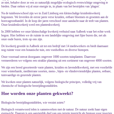
ze niet, behalve door ze een zo natuurlijk mogelijke ecologisch evenwichtige omgeving te
bieden. Daar steken wij al onze energie in, in plaats van het bestrijden van 'plagen'.
Na de tuinbouwschool zijn we in Zuid Limburg een kleinschalige kruidenkwekerij
begonnen. We leverden de eerste jaren verse kruiden, eetbare bloemen en groenten aan de
horecagroothandel. In de loop der jaren verschoof onze aandacht naar de teelt van planten.
Onze kruidenkwekerij werd een plantenkwekerij.
In 2000 hebben we onze kleinschalige kwekerij verhuisd naar Aalbeek waar het echte werk
begon. Hier hebben we de ruimte in een landelijke omgeving met fijne buren die, net als
onze oude buren, trots op ons zijn.
De kwekerij groeide in Aalbeek uit tot een bedrijf met 14 medewerkers en biedt daarnaast
nog ruimte voor een botanische tuin, een voedselbos en diverse biotopen.
Onze voorraad omvat doorgaans ongeveer 1000 soorten tuinplanten. Daarvoor
vermeerderen we volgens een strakke planning uit een sortiment van ongeveer 4000 soorten.
We zijn een breed gesorteerde vaste planten, kruiden en lavendelkwekerij, met een voorliefde
voor winterharde, mediterrane soorten, mens-, bijen- en vlindervriendelijke planten, eetbare,
tuinvaardige en geurende planten.
We kweken onze planten natuurlijk, volgens biologische principes, volledig vrij van
chemische of biologische bestrijdingsmiddelen.
Hoe worden onze planten gekweekt?
Biologische bestrijdingsmiddelen, wie verzint zoiets?
Biologisch verantwoord telen is samenwerken met de natuur. De natuur zoekt haar eigen
evenwicht. Daarom is een aanzienlijk deel van ons terrein ingericht als biotoop voor insecten